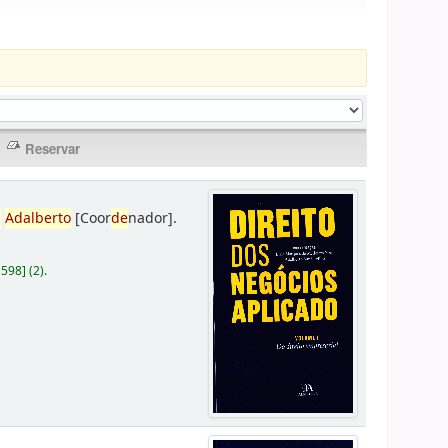
,
Adalberto
[Coor
de
nador]
.
D598
]
(2).