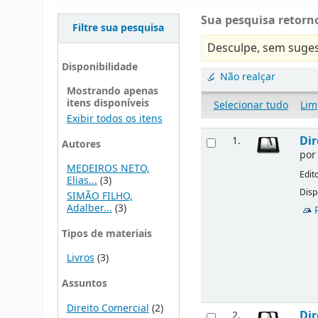
Sua pesquisa retorno
Filtre sua pesquisa
Desculpe, sem suges
Disponibilidade
Não realçar
Mostrando apenas
itens disponíveis
Selecionar tudo
Lim
Exibir todos os itens
Dir
1.
Autores
po
MEDEIROS NETO,
Edit
Elias...
(3)
Disp
SIMÃO FILHO,
Adalber...
(3)
Tipos de materiais
Livros
(3)
Assuntos
Direito Comercial
(2)
Dir
2.