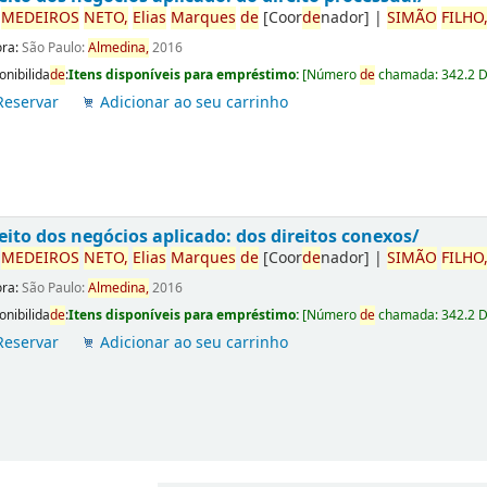
r
ME
DE
IROS
NETO,
Elias
Marques
de
[Coor
de
nador]
|
SIMÃO
FILHO
ora:
São Paulo:
Almedina,
2016
onibilida
de
:
Itens disponíveis para empréstimo:
[
Número
de
chamada:
342.2 
Reservar
Adicionar ao seu carrinho
eito dos negócios aplicado: dos direitos conexos/
r
ME
DE
IROS
NETO,
Elias
Marques
de
[Coor
de
nador]
|
SIMÃO
FILHO
ora:
São Paulo:
Almedina,
2016
onibilida
de
:
Itens disponíveis para empréstimo:
[
Número
de
chamada:
342.2 
Reservar
Adicionar ao seu carrinho