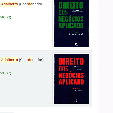
,
Adalberto
[Coor
de
nador]
.
D598
]
(2).
,
Adalberto
[Coor
de
nador]
.
D598
]
(2).