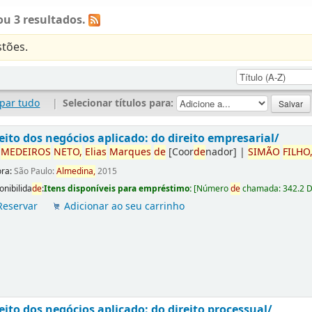
u 3 resultados.
tões.
par tudo
|
Selecionar títulos para:
eito dos negócios aplicado: do direito empresarial/
r
ME
DE
IROS
NETO,
Elias
Marques
de
[Coor
de
nador]
|
SIMÃO
FILHO
ora:
São Paulo:
Almedina,
2015
onibilida
de
:
Itens disponíveis para empréstimo:
[
Número
de
chamada:
342.2 
Reservar
Adicionar ao seu carrinho
eito dos negócios aplicado: do direito processual/