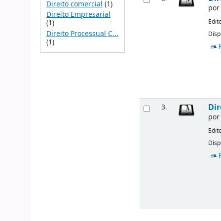
Direito comercial
(1)
po
Direito Empresarial
Edit
(1)
Direito Processual C...
Disp
(1)
Dir
3.
po
Edit
Disp