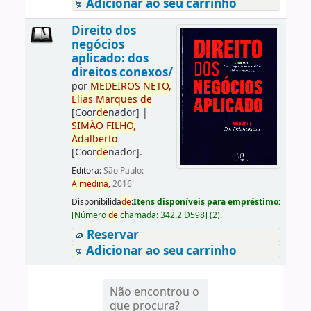
Adicionar ao seu carrinho
Direito dos
negócios
aplicado: dos
direitos conexos/
por
ME
DE
IROS
NETO,
Elias
Marques
de
[Coor
de
nador]
|
SIMÃO
FILHO,
Adalberto
[Coor
de
nador]
.
Editora:
São Paulo:
Almedina,
2016
Disponibilida
de
:
Itens disponíveis para empréstimo:
[
Número
de
chamada:
342.2 D598
]
(2).
Reservar
Adicionar ao seu carrinho
Não encontrou o
que procura?