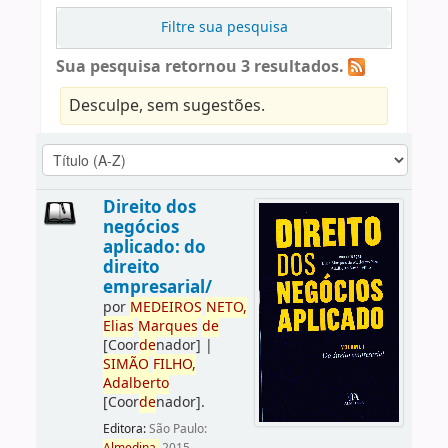
Filtre sua pesquisa
Sua pesquisa retornou 3 resultados.
Desculpe, sem sugestões.
Direito dos
negócios
aplicado: do
direito
empresarial/
por
ME
DE
IROS
NETO,
Elias
Marques
de
[Coor
de
nador]
|
SIMÃO
FILHO,
Adalberto
[Coor
de
nador]
.
Editora:
São Paulo: