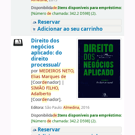
Almedina,
2015
Disponibilida
de
:
Itens disponíveis para empréstimo:
[
Número
de
chamada:
342.2 D598
]
(2).
Reservar
Adicionar ao seu carrinho
Direito dos
negócios
aplicado: do
direito
processual/
por
ME
DE
IROS
NETO,
Elias
Marques
de
[Coor
de
nador]
|
SIMÃO
FILHO,
Adalberto
[Coor
de
nador]
.
Editora:
São Paulo:
Almedina,
2016
Disponibilida
de
:
Itens disponíveis para empréstimo:
[
Número
de
chamada:
342.2 D598
]
(2).
Reservar