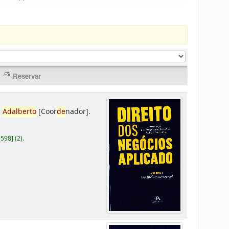
,
Adalberto
[Coor
de
nador]
.
D598
]
(2).