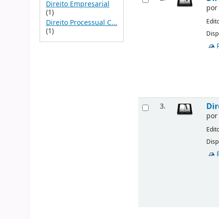
Direito Empresarial
po
(1)
Edit
Direito Processual C...
(1)
Disp
Dir
3.
po
Edit
Disp