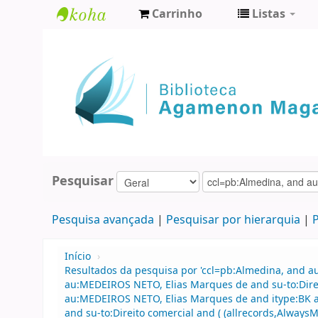
Carrinho
Listas
Biblioteca
Agamenon
Magalhães
Pesquisar
Pesquisa avançada
Pesquisar por hierarquia
P
Início
›
Resultados da pesquisa por 'ccl=pb:Almedina, and a
au:MEDEIROS NETO, Elias Marques de and su-to:Direi
au:MEDEIROS NETO, Elias Marques de and itype:BK an
and su-to:Direito comercial and ( (allrecords,AlwaysM