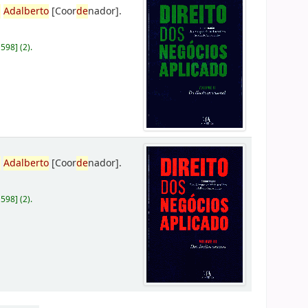
,
Adalberto
[Coor
de
nador]
.
D598
]
(2).
,
Adalberto
[Coor
de
nador]
.
D598
]
(2).