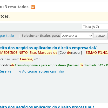
u 3 resultados.
tões.
par tudo
|
Selecionar títulos para:
eito dos negócios aplicado: do direito empresarial/
r
ME
DE
IROS
NETO,
Elias
Marques
de
[Coor
de
nador]
|
SIMÃO
FILHO
ora:
São Paulo:
Almedina,
2015
onibilida
de
:
Itens disponíveis para empréstimo:
[
Número
de
chamada:
342.2 
Reservar
Adicionar ao seu carrinho
eito dos negócios aplicado: do direito processual/