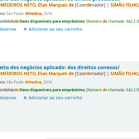
r
ME
DE
IROS
NETO,
Elias
Marques
de
[Coor
de
nador]
|
SIMÃO
FILHO
ora:
São Paulo:
Almedina,
2016
onibilida
de
:
Itens disponíveis para empréstimo:
[
Número
de
chamada:
342.2 
Reservar
Adicionar ao seu carrinho
eito dos negócios aplicado: dos direitos conexos/
r
ME
DE
IROS
NETO,
Elias
Marques
de
[Coor
de
nador]
|
SIMÃO
FILHO
ora:
São Paulo:
Almedina,
2016
onibilida
de
:
Itens disponíveis para empréstimo:
[
Número
de
chamada:
342.2 
Reservar
Adicionar ao seu carrinho