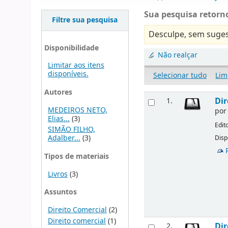
Sua pesquisa retorno
Filtre sua pesquisa
Desculpe, sem suges
Disponibilidade
Não realçar
Limitar aos itens
disponíveis.
Selecionar tudo
Lim
Autores
Dir
1.
MEDEIROS NETO,
po
Elias...
(3)
Edit
SIMÃO FILHO,
Adalber...
(3)
Disp
Tipos de materiais
Livros
(3)
Assuntos
Direito Comercial
(2)
Direito comercial
(1)
Dir
2.