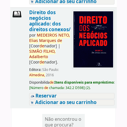
Adicionar ao seu carrinho
Direito dos
negócios
aplicado: dos
direitos conexos/
por
ME
DE
IROS
NETO,
Elias
Marques
de
[Coor
de
nador]
|
SIMÃO
FILHO,
Adalberto
[Coor
de
nador]
.
Editora:
São Paulo:
Almedina,
2016
Disponibilida
de
:
Itens disponíveis para empréstimo:
[
Número
de
chamada:
342.2 D598
]
(2).
Reservar
Adicionar ao seu carrinho
Não encontrou o
que procura?