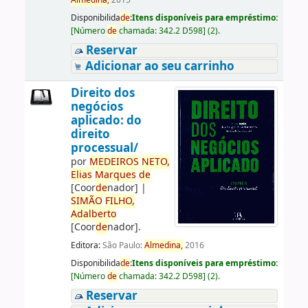
Almedina,
2015
Disponibilida
de
:
Itens disponíveis para empréstimo:
[
Número
de
chamada:
342.2 D598
]
(2).
Reservar
Adicionar ao seu carrinho
Direito dos
negócios
aplicado: do
direito
processual/
por
ME
DE
IROS
NETO,
Elias
Marques
de
[Coor
de
nador]
|
SIMÃO
FILHO,
Adalberto
[Coor
de
nador]
.
Editora:
São Paulo:
Almedina,
2016
Disponibilida
de
:
Itens disponíveis para empréstimo:
[
Número
de
chamada:
342.2 D598
]
(2).
Reservar