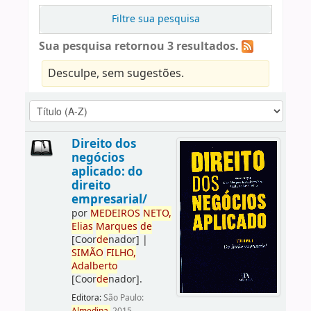
Filtre sua pesquisa
Sua pesquisa retornou 3 resultados.
Desculpe, sem sugestões.
Direito dos
negócios
aplicado: do
direito
empresarial/
por
ME
DE
IROS
NETO,
Elias
Marques
de
[Coor
de
nador]
|
SIMÃO
FILHO,
Adalberto
[Coor
de
nador]
.
Editora:
São Paulo: