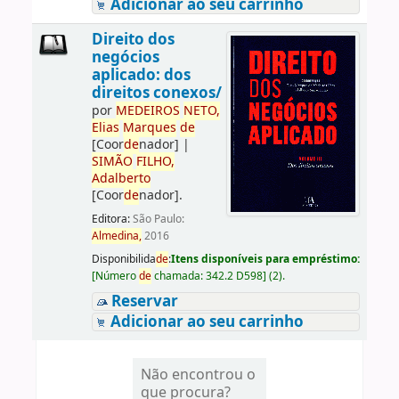
Adicionar ao seu carrinho
Direito dos
negócios
aplicado: dos
direitos conexos/
por
ME
DE
IROS
NETO,
Elias
Marques
de
[Coor
de
nador]
|
SIMÃO
FILHO,
Adalberto
[Coor
de
nador]
.
Editora:
São Paulo:
Almedina,
2016
Disponibilida
de
:
Itens disponíveis para empréstimo:
[
Número
de
chamada:
342.2 D598
]
(2).
Reservar
Adicionar ao seu carrinho
Não encontrou o
que procura?