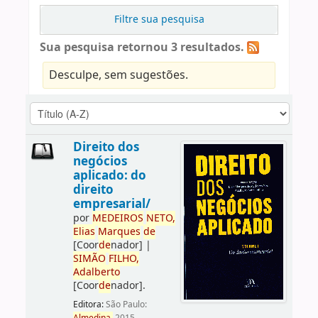
Filtre sua pesquisa
Sua pesquisa retornou 3 resultados.
Desculpe, sem sugestões.
Direito dos
negócios
aplicado: do
direito
empresarial/
por
ME
DE
IROS
NETO,
Elias
Marques
de
[Coor
de
nador]
|
SIMÃO
FILHO,
Adalberto
[Coor
de
nador]
.
Editora:
São Paulo: