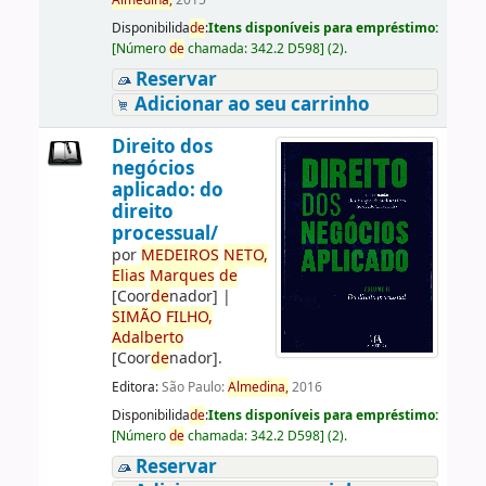
Almedina,
2015
Disponibilida
de
:
Itens disponíveis para empréstimo:
[
Número
de
chamada:
342.2 D598
]
(2).
Reservar
Adicionar ao seu carrinho
Direito dos
negócios
aplicado: do
direito
processual/
por
ME
DE
IROS
NETO,
Elias
Marques
de
[Coor
de
nador]
|
SIMÃO
FILHO,
Adalberto
[Coor
de
nador]
.
Editora:
São Paulo:
Almedina,
2016
Disponibilida
de
:
Itens disponíveis para empréstimo:
[
Número
de
chamada:
342.2 D598
]
(2).
Reservar