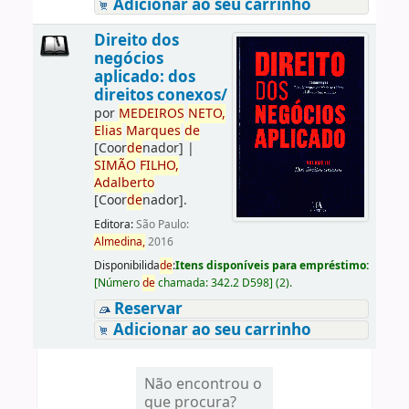
Adicionar ao seu carrinho
Direito dos
negócios
aplicado: dos
direitos conexos/
por
ME
DE
IROS
NETO,
Elias
Marques
de
[Coor
de
nador]
|
SIMÃO
FILHO,
Adalberto
[Coor
de
nador]
.
Editora:
São Paulo:
Almedina,
2016
Disponibilida
de
:
Itens disponíveis para empréstimo:
[
Número
de
chamada:
342.2 D598
]
(2).
Reservar
Adicionar ao seu carrinho
Não encontrou o
que procura?