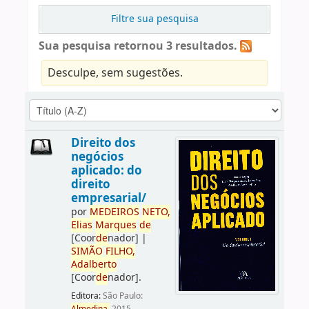
Filtre sua pesquisa
Sua pesquisa retornou 3 resultados.
Desculpe, sem sugestões.
Direito dos
negócios
aplicado: do
direito
empresarial/
por
ME
DE
IROS
NETO,
Elias
Marques
de
[Coor
de
nador]
|
SIMÃO
FILHO,
Adalberto
[Coor
de
nador]
.
Editora:
São Paulo: