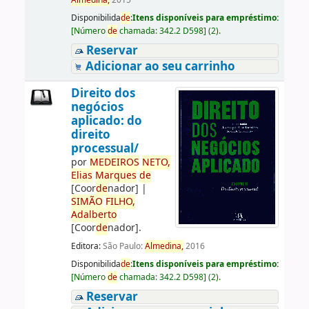
Almedina,
2015
Disponibilida
de
:
Itens disponíveis para empréstimo:
[
Número
de
chamada:
342.2 D598
]
(2).
Reservar
Adicionar ao seu carrinho
Direito dos
negócios
aplicado: do
direito
processual/
por
ME
DE
IROS
NETO,
Elias
Marques
de
[Coor
de
nador]
|
SIMÃO
FILHO,
Adalberto
[Coor
de
nador]
.
Editora:
São Paulo:
Almedina,
2016
Disponibilida
de
:
Itens disponíveis para empréstimo:
[
Número
de
chamada:
342.2 D598
]
(2).
Reservar