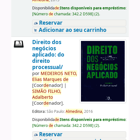
Almedina,
2015
Disponibilida
de
:
Itens disponíveis para empréstimo:
[
Número
de
chamada:
342.2 D598
]
(2).
Reservar
Adicionar ao seu carrinho
Direito dos
negócios
aplicado: do
direito
processual/
por
ME
DE
IROS
NETO,
Elias
Marques
de
[Coor
de
nador]
|
SIMÃO
FILHO,
Adalberto
[Coor
de
nador]
.
Editora:
São Paulo:
Almedina,
2016
Disponibilida
de
:
Itens disponíveis para empréstimo:
[
Número
de
chamada:
342.2 D598
]
(2).
Reservar