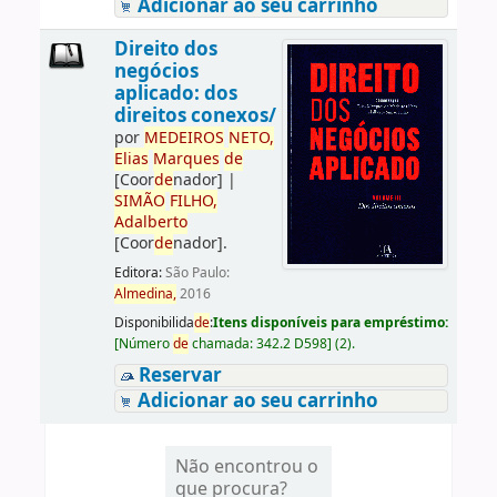
Adicionar ao seu carrinho
Direito dos
negócios
aplicado: dos
direitos conexos/
por
ME
DE
IROS
NETO,
Elias
Marques
de
[Coor
de
nador]
|
SIMÃO
FILHO,
Adalberto
[Coor
de
nador]
.
Editora:
São Paulo:
Almedina,
2016
Disponibilida
de
:
Itens disponíveis para empréstimo:
[
Número
de
chamada:
342.2 D598
]
(2).
Reservar
Adicionar ao seu carrinho
Não encontrou o
que procura?