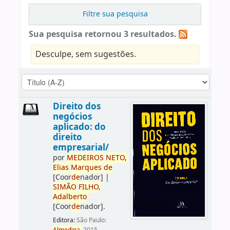
Filtre sua pesquisa
Sua pesquisa retornou 3 resultados.
Desculpe, sem sugestões.
Direito dos
negócios
aplicado: do
direito
empresarial/
por
ME
DE
IROS
NETO,
Elias
Marques
de
[Coor
de
nador]
|
SIMÃO
FILHO,
Adalberto
[Coor
de
nador]
.
Editora:
São Paulo: