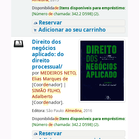
Almedina,
2015
Disponibilida
de
:
Itens disponíveis para empréstimo:
[
Número
de
chamada:
342.2 D598
]
(2).
Reservar
Adicionar ao seu carrinho
Direito dos
negócios
aplicado: do
direito
processual/
por
ME
DE
IROS
NETO,
Elias
Marques
de
[Coor
de
nador]
|
SIMÃO
FILHO,
Adalberto
[Coor
de
nador]
.
Editora:
São Paulo:
Almedina,
2016
Disponibilida
de
:
Itens disponíveis para empréstimo:
[
Número
de
chamada:
342.2 D598
]
(2).
Reservar