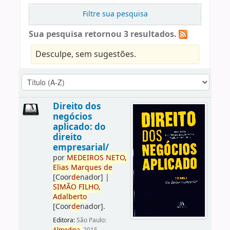
Filtre sua pesquisa
Sua pesquisa retornou 3 resultados.
Desculpe, sem sugestões.
Direito dos
negócios
aplicado: do
direito
empresarial/
por
ME
DE
IROS
NETO,
Elias
Marques
de
[Coor
de
nador]
|
SIMÃO
FILHO,
Adalberto
[Coor
de
nador]
.
Editora:
São Paulo: