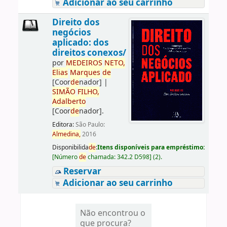
Adicionar ao seu carrinho
Direito dos
negócios
aplicado: dos
direitos conexos/
por
ME
DE
IROS
NETO,
Elias
Marques
de
[Coor
de
nador]
|
SIMÃO
FILHO,
Adalberto
[Coor
de
nador]
.
Editora:
São Paulo:
Almedina,
2016
Disponibilida
de
:
Itens disponíveis para empréstimo:
[
Número
de
chamada:
342.2 D598
]
(2).
Reservar
Adicionar ao seu carrinho
Não encontrou o
que procura?