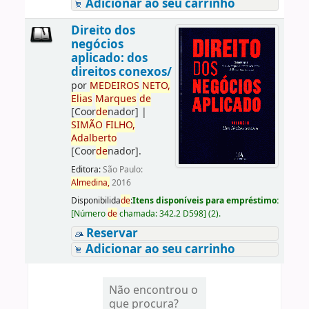
Adicionar ao seu carrinho
Direito dos
negócios
aplicado: dos
direitos conexos/
por
ME
DE
IROS
NETO,
Elias
Marques
de
[Coor
de
nador]
|
SIMÃO
FILHO,
Adalberto
[Coor
de
nador]
.
Editora:
São Paulo:
Almedina,
2016
Disponibilida
de
:
Itens disponíveis para empréstimo:
[
Número
de
chamada:
342.2 D598
]
(2).
Reservar
Adicionar ao seu carrinho
Não encontrou o
que procura?