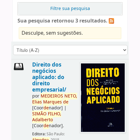
Filtre sua pesquisa
Sua pesquisa retornou 3 resultados.
Desculpe, sem sugestões.
Direito dos
negócios
aplicado: do
direito
empresarial/
por
ME
DE
IROS
NETO,
Elias
Marques
de
[Coor
de
nador]
|
SIMÃO
FILHO,
Adalberto
[Coor
de
nador]
.
Editora:
São Paulo: