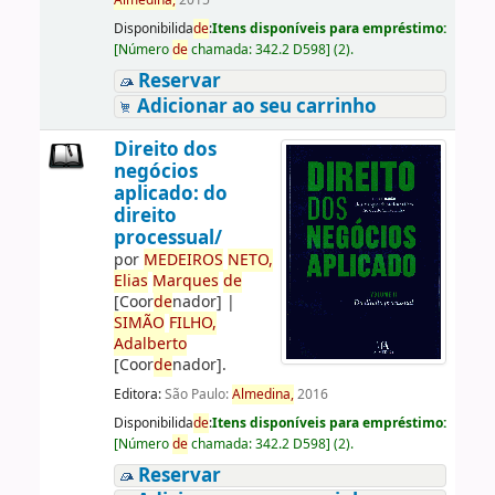
Almedina,
2015
Disponibilida
de
:
Itens disponíveis para empréstimo:
[
Número
de
chamada:
342.2 D598
]
(2).
Reservar
Adicionar ao seu carrinho
Direito dos
negócios
aplicado: do
direito
processual/
por
ME
DE
IROS
NETO,
Elias
Marques
de
[Coor
de
nador]
|
SIMÃO
FILHO,
Adalberto
[Coor
de
nador]
.
Editora:
São Paulo:
Almedina,
2016
Disponibilida
de
:
Itens disponíveis para empréstimo:
[
Número
de
chamada:
342.2 D598
]
(2).
Reservar