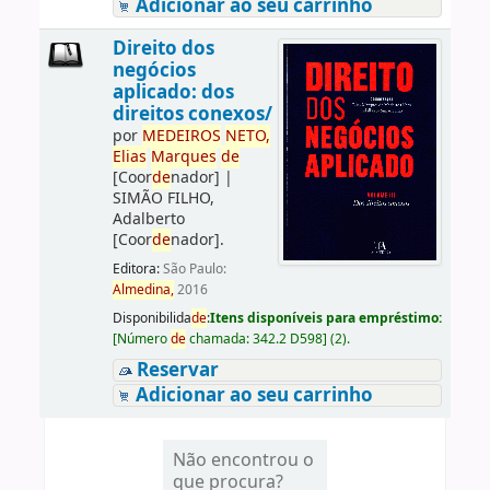
Adicionar ao seu carrinho
Direito dos
negócios
aplicado: dos
direitos conexos/
por
ME
DE
IROS
NETO,
Elias
Marques
de
[Coor
de
nador]
|
SIMÃO FILHO,
Adalberto
[Coor
de
nador]
.
Editora:
São Paulo:
Almedina,
2016
Disponibilida
de
:
Itens disponíveis para empréstimo:
[
Número
de
chamada:
342.2 D598
]
(2).
Reservar
Adicionar ao seu carrinho
Não encontrou o
que procura?