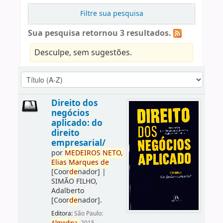
Filtre sua pesquisa
Sua pesquisa retornou 3 resultados.
Desculpe, sem sugestões.
Direito dos
negócios
aplicado: do
direito
empresarial/
por
ME
DE
IROS
NETO,
Elias
Marques
de
[Coor
de
nador]
|
SIMÃO FILHO,
Adalberto
[Coor
de
nador]
.
Editora:
São Paulo: