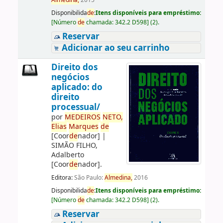
Almedina,
2015
Disponibilida
de
:
Itens disponíveis para empréstimo:
[
Número
de
chamada:
342.2 D598
]
(2).
Reservar
Adicionar ao seu carrinho
Direito dos
negócios
aplicado: do
direito
processual/
por
ME
DE
IROS
NETO,
Elias
Marques
de
[Coor
de
nador]
|
SIMÃO FILHO,
Adalberto
[Coor
de
nador]
.
Editora:
São Paulo:
Almedina,
2016
Disponibilida
de
:
Itens disponíveis para empréstimo:
[
Número
de
chamada:
342.2 D598
]
(2).
Reservar