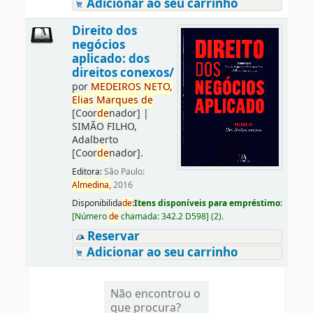
Adicionar ao seu carrinho
Direito dos
negócios
aplicado: dos
direitos conexos/
por
ME
DE
IROS
NETO,
Elias
Marques
de
[Coor
de
nador]
|
SIMÃO FILHO,
Adalberto
[Coor
de
nador]
.
Editora:
São Paulo:
Almedina,
2016
Disponibilida
de
:
Itens disponíveis para empréstimo:
[
Número
de
chamada:
342.2 D598
]
(2).
Reservar
Adicionar ao seu carrinho
Não encontrou o
que procura?