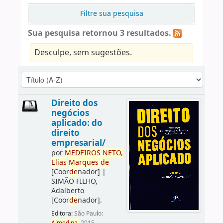
Filtre sua pesquisa
Sua pesquisa retornou 3 resultados.
Desculpe, sem sugestões.
Direito dos
negócios
aplicado: do
direito
empresarial/
por
ME
DE
IROS
NETO,
Elias
Marques
de
[Coor
de
nador]
|
SIMÃO FILHO,
Adalberto
[Coor
de
nador]
.
Editora:
São Paulo: