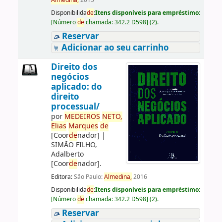
Almedina,
2015
Disponibilida
de
:
Itens disponíveis para empréstimo:
[
Número
de
chamada:
342.2 D598
]
(2).
Reservar
Adicionar ao seu carrinho
Direito dos
negócios
aplicado: do
direito
processual/
por
ME
DE
IROS
NETO,
Elias
Marques
de
[Coor
de
nador]
|
SIMÃO FILHO,
Adalberto
[Coor
de
nador]
.
Editora:
São Paulo:
Almedina,
2016
Disponibilida
de
:
Itens disponíveis para empréstimo:
[
Número
de
chamada:
342.2 D598
]
(2).
Reservar