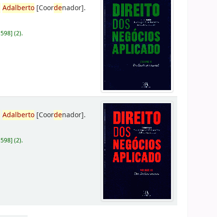
,
Adalberto
[Coor
de
nador]
.
D598
]
(2).
,
Adalberto
[Coor
de
nador]
.
D598
]
(2).