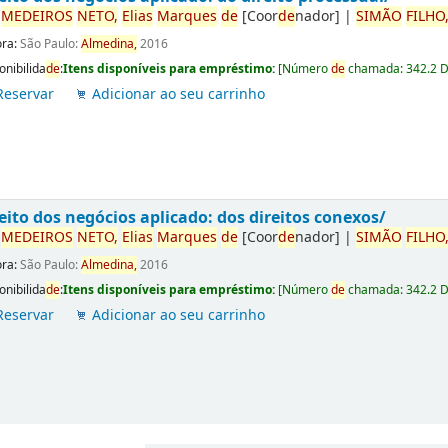
r
ME
DE
IROS
NETO,
Elias
Marques
de
[Coor
de
nador]
|
SIMÃO
FILHO
ora:
São Paulo:
Almedina,
2016
onibilida
de
:
Itens disponíveis para empréstimo:
[
Número
de
chamada:
342.2 
Reservar
Adicionar ao seu carrinho
eito dos negócios aplicado: dos direitos conexos/
r
ME
DE
IROS
NETO,
Elias
Marques
de
[Coor
de
nador]
|
SIMÃO
FILHO
ora:
São Paulo:
Almedina,
2016
onibilida
de
:
Itens disponíveis para empréstimo:
[
Número
de
chamada:
342.2 
Reservar
Adicionar ao seu carrinho