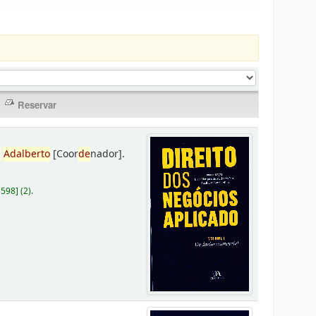
,
Adalberto
[Coor
de
nador]
.
D598
]
(2).