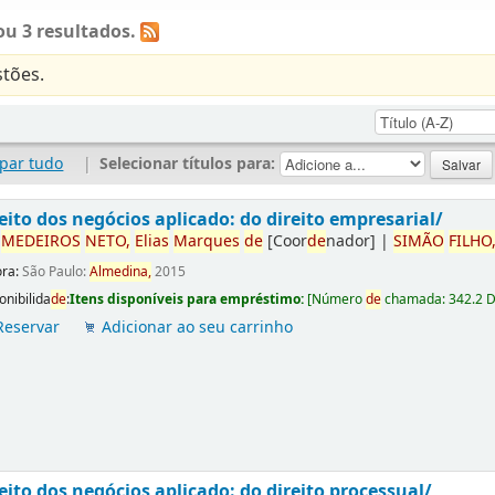
u 3 resultados.
tões.
par tudo
|
Selecionar títulos para:
eito dos negócios aplicado: do direito empresarial/
r
ME
DE
IROS
NETO,
Elias
Marques
de
[Coor
de
nador]
|
SIMÃO
FILHO
ora:
São Paulo:
Almedina,
2015
onibilida
de
:
Itens disponíveis para empréstimo:
[
Número
de
chamada:
342.2 
Reservar
Adicionar ao seu carrinho
eito dos negócios aplicado: do direito processual/