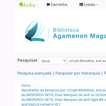
Carrinho
Listas
Biblioteca
Agamenon
Magalhães
Pesquisar
Pesquisa avançada
Pesquisar por hierarquia
P
Início
›
Resultados da pesquisa por 'ccl=pb:Almedina, and a
au:MEDEIROS NETO, Elias Marques de and su-to:Direi
au:MEDEIROS NETO, Elias Marques de and itype:BK an
and (lost,st-numeric=0) )'