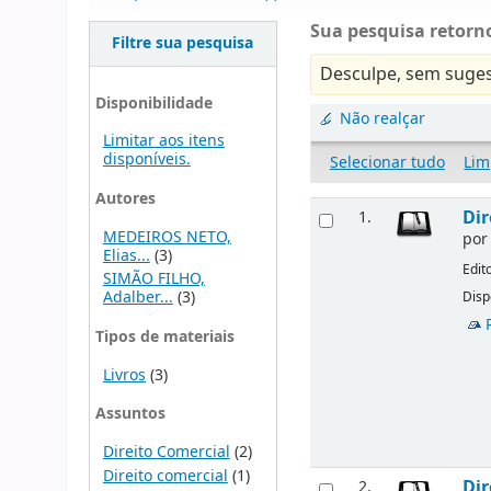
Sua pesquisa retorno
Filtre sua pesquisa
Desculpe, sem suges
Disponibilidade
Não realçar
Limitar aos itens
disponíveis.
Selecionar tudo
Lim
Autores
Dir
1.
MEDEIROS NETO,
po
Elias...
(3)
Edit
SIMÃO FILHO,
Adalber...
(3)
Disp
Tipos de materiais
Livros
(3)
Assuntos
Direito Comercial
(2)
Direito comercial
(1)
Dir
2.