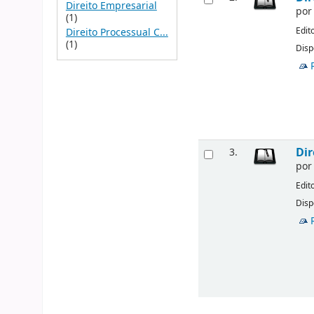
Direito Empresarial
po
(1)
Edit
Direito Processual C...
(1)
Disp
Dir
3.
po
Edit
Disp