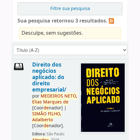
Filtre sua pesquisa
Sua pesquisa retornou 3 resultados.
Desculpe, sem sugestões.
Direito dos
negócios
aplicado: do
direito
empresarial/
por
ME
DE
IROS
NETO,
Elias
Marques
de
[Coor
de
nador]
|
SIMÃO
FILHO,
Adalberto
[Coor
de
nador]
.
Editora:
São Paulo: