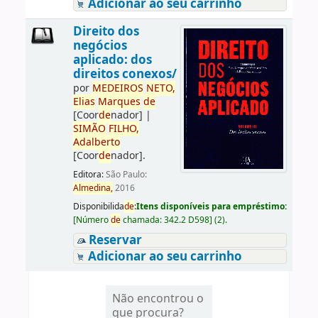
Adicionar ao seu carrinho
Direito dos
negócios
aplicado: dos
direitos conexos/
por
ME
DE
IROS
NETO,
Elias
Marques
de
[Coor
de
nador]
|
SIMÃO
FILHO,
Adalberto
[Coor
de
nador]
.
Editora:
São Paulo:
Almedina,
2016
Disponibilida
de
:
Itens disponíveis para empréstimo:
[
Número
de
chamada:
342.2 D598
]
(2).
Reservar
Adicionar ao seu carrinho
Não encontrou o
que procura?