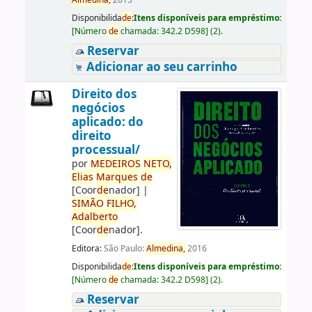
Almedina,
2015
Disponibilida
de
:
Itens disponíveis para empréstimo:
[
Número
de
chamada:
342.2 D598
]
(2).
Reservar
Adicionar ao seu carrinho
Direito dos
negócios
aplicado: do
direito
processual/
por
ME
DE
IROS
NETO,
Elias
Marques
de
[Coor
de
nador]
|
SIMÃO
FILHO,
Adalberto
[Coor
de
nador]
.
Editora:
São Paulo:
Almedina,
2016
Disponibilida
de
:
Itens disponíveis para empréstimo:
[
Número
de
chamada:
342.2 D598
]
(2).
Reservar