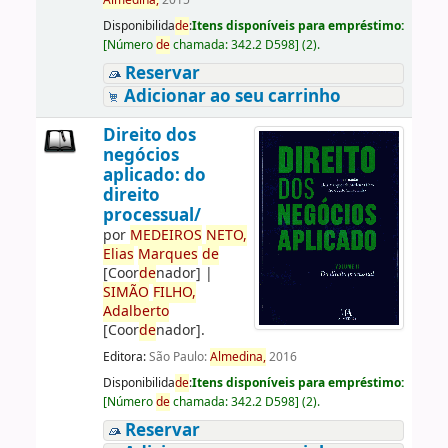
Almedina,
2015
Disponibilida
de
:
Itens disponíveis para empréstimo:
[
Número
de
chamada:
342.2 D598
]
(2).
Reservar
Adicionar ao seu carrinho
Direito dos
negócios
aplicado: do
direito
processual/
por
ME
DE
IROS
NETO,
Elias
Marques
de
[Coor
de
nador]
|
SIMÃO
FILHO,
Adalberto
[Coor
de
nador]
.
Editora:
São Paulo:
Almedina,
2016
Disponibilida
de
:
Itens disponíveis para empréstimo:
[
Número
de
chamada:
342.2 D598
]
(2).
Reservar