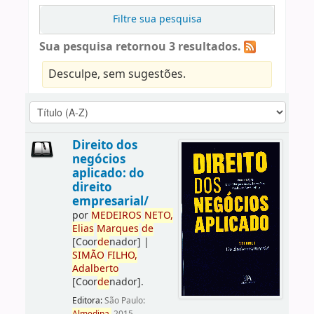
Filtre sua pesquisa
Sua pesquisa retornou 3 resultados.
Desculpe, sem sugestões.
Direito dos
negócios
aplicado: do
direito
empresarial/
por
ME
DE
IROS
NETO,
Elias
Marques
de
[Coor
de
nador]
|
SIMÃO
FILHO,
Adalberto
[Coor
de
nador]
.
Editora:
São Paulo: