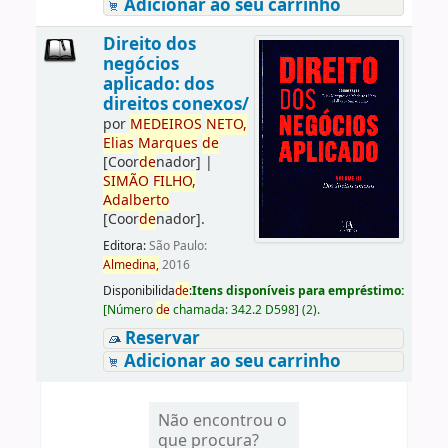
Adicionar ao seu carrinho
Direito dos
negócios
aplicado: dos
direitos conexos/
por
ME
DE
IROS
NETO,
Elias
Marques
de
[Coor
de
nador]
|
SIMÃO
FILHO,
Adalberto
[Coor
de
nador]
.
Editora:
São Paulo:
Almedina,
2016
Disponibilida
de
:
Itens disponíveis para empréstimo:
[
Número
de
chamada:
342.2 D598
]
(2).
Reservar
Adicionar ao seu carrinho
Não encontrou o
que procura?