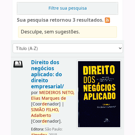
Filtre sua pesquisa
Sua pesquisa retornou 3 resultados.
Desculpe, sem sugestões.
Direito dos
negócios
aplicado: do
direito
empresarial/
por
ME
DE
IROS
NETO,
Elias
Marques
de
[Coor
de
nador]
|
SIMÃO
FILHO,
Adalberto
[Coor
de
nador]
.
Editora:
São Paulo: