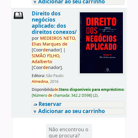
Adicionar ao seu carrinho
Direito dos
negócios
aplicado: dos
direitos conexos/
por
ME
DE
IROS
NETO,
Elias
Marques
de
[Coor
de
nador]
|
SIMÃO
FILHO,
Adalberto
[Coor
de
nador]
.
Editora:
São Paulo:
Almedina,
2016
Disponibilida
de
:
Itens disponíveis para empréstimo:
[
Número
de
chamada:
342.2 D598
]
(2).
Reservar
Adicionar ao seu carrinho
Não encontrou o
que procura?