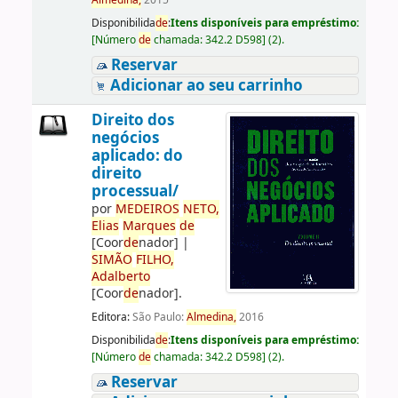
Almedina,
2015
Disponibilida
de
:
Itens disponíveis para empréstimo:
[
Número
de
chamada:
342.2 D598
]
(2).
Reservar
Adicionar ao seu carrinho
Direito dos
negócios
aplicado: do
direito
processual/
por
ME
DE
IROS
NETO,
Elias
Marques
de
[Coor
de
nador]
|
SIMÃO
FILHO,
Adalberto
[Coor
de
nador]
.
Editora:
São Paulo:
Almedina,
2016
Disponibilida
de
:
Itens disponíveis para empréstimo:
[
Número
de
chamada:
342.2 D598
]
(2).
Reservar