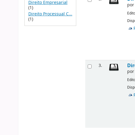
Direito Empresarial
po
(1)
Edit
Direito Processual C...
(1)
Disp
Dir
3.
po
Edit
Disp