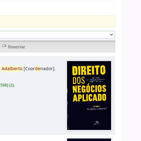
,
Adalberto
[Coor
de
nador]
.
D598
]
(2).