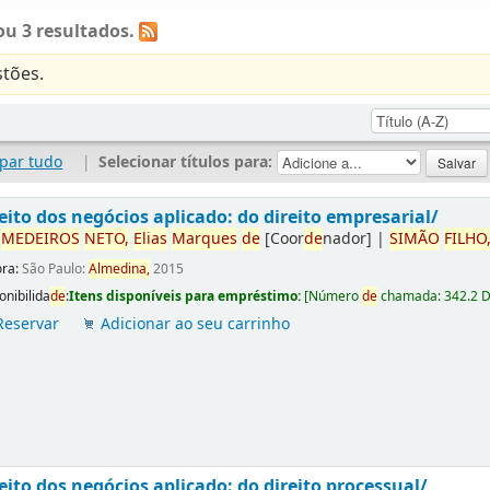
u 3 resultados.
tões.
par tudo
|
Selecionar títulos para:
eito dos negócios aplicado: do direito empresarial/
r
ME
DE
IROS
NETO,
Elias
Marques
de
[Coor
de
nador]
|
SIMÃO
FILHO
ora:
São Paulo:
Almedina,
2015
onibilida
de
:
Itens disponíveis para empréstimo:
[
Número
de
chamada:
342.2 
Reservar
Adicionar ao seu carrinho
eito dos negócios aplicado: do direito processual/