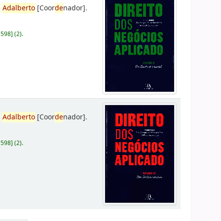
,
Adalberto
[Coor
de
nador]
.
D598
]
(2).
,
Adalberto
[Coor
de
nador]
.
D598
]
(2).