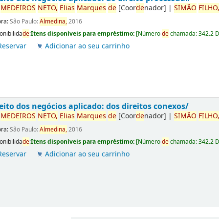
r
ME
DE
IROS
NETO,
Elias
Marques
de
[Coor
de
nador]
|
SIMÃO
FILHO
ora:
São Paulo:
Almedina,
2016
onibilida
de
:
Itens disponíveis para empréstimo:
[
Número
de
chamada:
342.2 
Reservar
Adicionar ao seu carrinho
eito dos negócios aplicado: dos direitos conexos/
r
ME
DE
IROS
NETO,
Elias
Marques
de
[Coor
de
nador]
|
SIMÃO
FILHO
ora:
São Paulo:
Almedina,
2016
onibilida
de
:
Itens disponíveis para empréstimo:
[
Número
de
chamada:
342.2 
Reservar
Adicionar ao seu carrinho