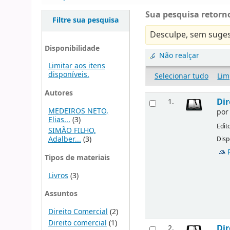
Sua pesquisa retorno
Filtre sua pesquisa
Desculpe, sem suges
Disponibilidade
Não realçar
Limitar aos itens
disponíveis.
Selecionar tudo
Lim
Autores
Dir
1.
MEDEIROS NETO,
po
Elias...
(3)
Edit
SIMÃO FILHO,
Adalber...
(3)
Disp
Tipos de materiais
Livros
(3)
Assuntos
Direito Comercial
(2)
Direito comercial
(1)
Dir
2.