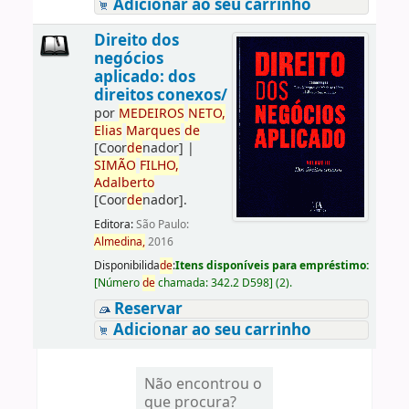
Adicionar ao seu carrinho
Direito dos
negócios
aplicado: dos
direitos conexos/
por
ME
DE
IROS
NETO,
Elias
Marques
de
[Coor
de
nador]
|
SIMÃO
FILHO,
Adalberto
[Coor
de
nador]
.
Editora:
São Paulo:
Almedina,
2016
Disponibilida
de
:
Itens disponíveis para empréstimo:
[
Número
de
chamada:
342.2 D598
]
(2).
Reservar
Adicionar ao seu carrinho
Não encontrou o
que procura?