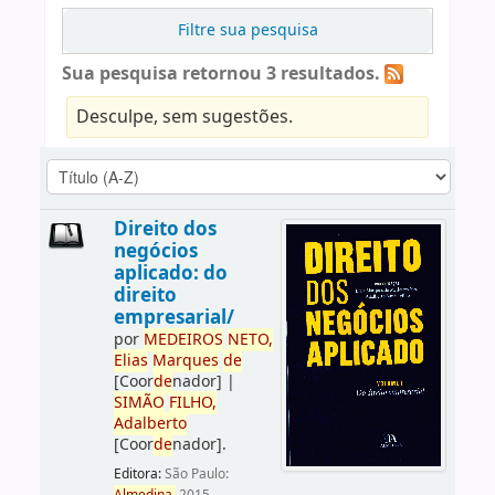
Filtre sua pesquisa
Sua pesquisa retornou 3 resultados.
Desculpe, sem sugestões.
Direito dos
negócios
aplicado: do
direito
empresarial/
por
ME
DE
IROS
NETO,
Elias
Marques
de
[Coor
de
nador]
|
SIMÃO
FILHO,
Adalberto
[Coor
de
nador]
.
Editora:
São Paulo: