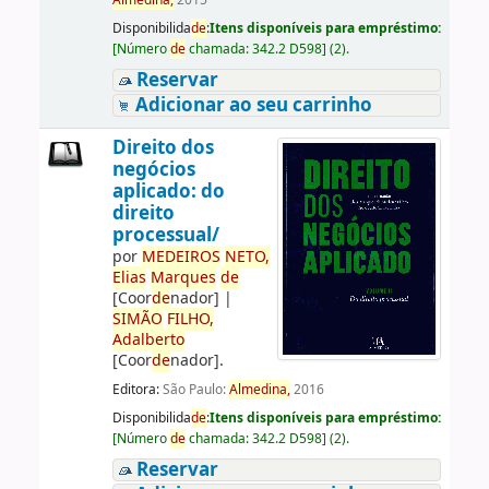
Almedina,
2015
Disponibilida
de
:
Itens disponíveis para empréstimo:
[
Número
de
chamada:
342.2 D598
]
(2).
Reservar
Adicionar ao seu carrinho
Direito dos
negócios
aplicado: do
direito
processual/
por
ME
DE
IROS
NETO,
Elias
Marques
de
[Coor
de
nador]
|
SIMÃO
FILHO,
Adalberto
[Coor
de
nador]
.
Editora:
São Paulo:
Almedina,
2016
Disponibilida
de
:
Itens disponíveis para empréstimo:
[
Número
de
chamada:
342.2 D598
]
(2).
Reservar