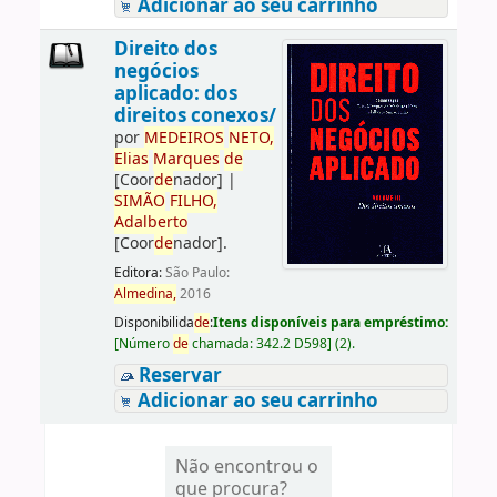
Adicionar ao seu carrinho
Direito dos
negócios
aplicado: dos
direitos conexos/
por
ME
DE
IROS
NETO,
Elias
Marques
de
[Coor
de
nador]
|
SIMÃO
FILHO,
Adalberto
[Coor
de
nador]
.
Editora:
São Paulo:
Almedina,
2016
Disponibilida
de
:
Itens disponíveis para empréstimo:
[
Número
de
chamada:
342.2 D598
]
(2).
Reservar
Adicionar ao seu carrinho
Não encontrou o
que procura?