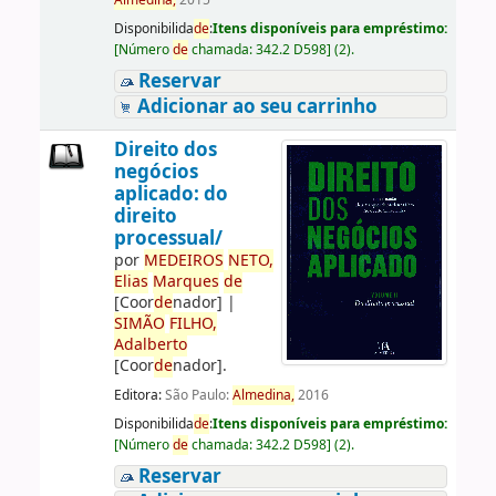
Almedina,
2015
Disponibilida
de
:
Itens disponíveis para empréstimo:
[
Número
de
chamada:
342.2 D598
]
(2).
Reservar
Adicionar ao seu carrinho
Direito dos
negócios
aplicado: do
direito
processual/
por
ME
DE
IROS
NETO,
Elias
Marques
de
[Coor
de
nador]
|
SIMÃO
FILHO,
Adalberto
[Coor
de
nador]
.
Editora:
São Paulo:
Almedina,
2016
Disponibilida
de
:
Itens disponíveis para empréstimo:
[
Número
de
chamada:
342.2 D598
]
(2).
Reservar