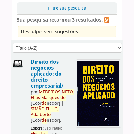
Filtre sua pesquisa
Sua pesquisa retornou 3 resultados.
Desculpe, sem sugestões.
Direito dos
negócios
aplicado: do
direito
empresarial/
por
ME
DE
IROS
NETO,
Elias
Marques
de
[Coor
de
nador]
|
SIMÃO
FILHO,
Adalberto
[Coor
de
nador]
.
Editora:
São Paulo: