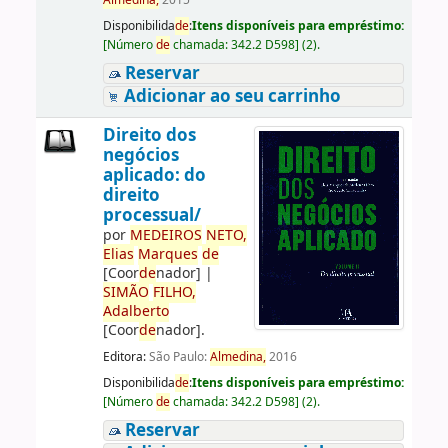
Almedina,
2015
Disponibilida
de
:
Itens disponíveis para empréstimo:
[
Número
de
chamada:
342.2 D598
]
(2).
Reservar
Adicionar ao seu carrinho
Direito dos
negócios
aplicado: do
direito
processual/
por
ME
DE
IROS
NETO,
Elias
Marques
de
[Coor
de
nador]
|
SIMÃO
FILHO,
Adalberto
[Coor
de
nador]
.
Editora:
São Paulo:
Almedina,
2016
Disponibilida
de
:
Itens disponíveis para empréstimo:
[
Número
de
chamada:
342.2 D598
]
(2).
Reservar