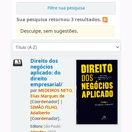
Filtre sua pesquisa
Sua pesquisa retornou 3 resultados.
Desculpe, sem sugestões.
Direito dos
negócios
aplicado: do
direito
empresarial/
por
ME
DE
IROS
NETO,
Elias
Marques
de
[Coor
de
nador]
|
SIMÃO
FILHO,
Adalberto
[Coor
de
nador]
.
Editora:
São Paulo: