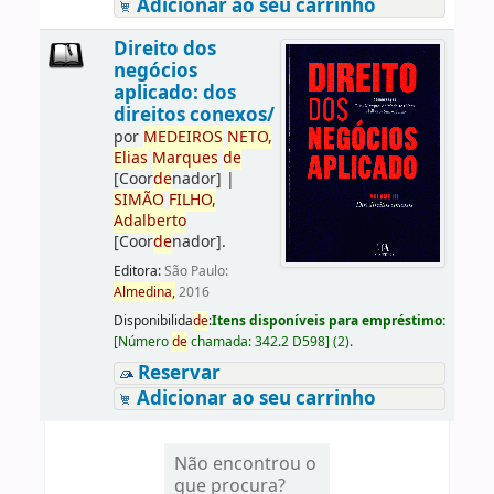
Adicionar ao seu carrinho
Direito dos
negócios
aplicado: dos
direitos conexos/
por
ME
DE
IROS
NETO,
Elias
Marques
de
[Coor
de
nador]
|
SIMÃO
FILHO,
Adalberto
[Coor
de
nador]
.
Editora:
São Paulo:
Almedina,
2016
Disponibilida
de
:
Itens disponíveis para empréstimo:
[
Número
de
chamada:
342.2 D598
]
(2).
Reservar
Adicionar ao seu carrinho
Não encontrou o
que procura?