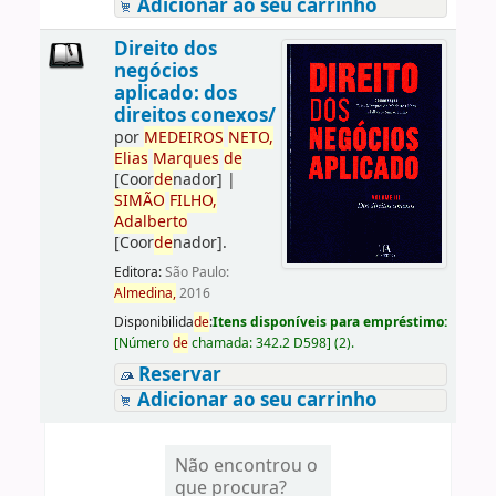
Adicionar ao seu carrinho
Direito dos
negócios
aplicado: dos
direitos conexos/
por
ME
DE
IROS
NETO,
Elias
Marques
de
[Coor
de
nador]
|
SIMÃO
FILHO,
Adalberto
[Coor
de
nador]
.
Editora:
São Paulo:
Almedina,
2016
Disponibilida
de
:
Itens disponíveis para empréstimo:
[
Número
de
chamada:
342.2 D598
]
(2).
Reservar
Adicionar ao seu carrinho
Não encontrou o
que procura?