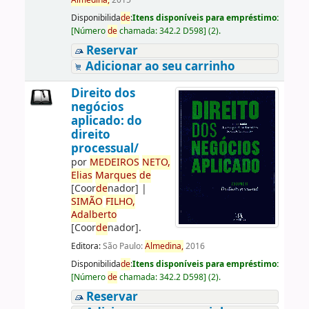
Almedina,
2015
Disponibilida
de
:
Itens disponíveis para empréstimo:
[
Número
de
chamada:
342.2 D598
]
(2).
Reservar
Adicionar ao seu carrinho
Direito dos
negócios
aplicado: do
direito
processual/
por
ME
DE
IROS
NETO,
Elias
Marques
de
[Coor
de
nador]
|
SIMÃO
FILHO,
Adalberto
[Coor
de
nador]
.
Editora:
São Paulo:
Almedina,
2016
Disponibilida
de
:
Itens disponíveis para empréstimo:
[
Número
de
chamada:
342.2 D598
]
(2).
Reservar