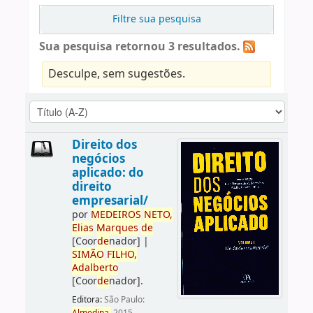
Filtre sua pesquisa
Sua pesquisa retornou 3 resultados.
Desculpe, sem sugestões.
Direito dos
negócios
aplicado: do
direito
empresarial/
por
ME
DE
IROS
NETO,
Elias
Marques
de
[Coor
de
nador]
|
SIMÃO
FILHO,
Adalberto
[Coor
de
nador]
.
Editora:
São Paulo: