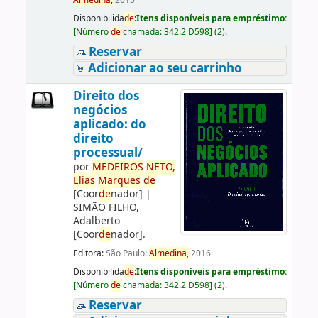
Almedina,
2015
Disponibilida
de
:
Itens disponíveis para empréstimo:
[
Número
de
chamada:
342.2 D598
]
(2).
Reservar
Adicionar ao seu carrinho
Direito dos
negócios
aplicado: do
direito
processual/
por
ME
DE
IROS
NETO,
Elias
Marques
de
[Coor
de
nador]
|
SIMÃO FILHO,
Adalberto
[Coor
de
nador]
.
Editora:
São Paulo:
Almedina,
2016
Disponibilida
de
:
Itens disponíveis para empréstimo:
[
Número
de
chamada:
342.2 D598
]
(2).
Reservar