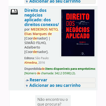
Adicionar ao seu carrinho
Direito dos
negócios
aplicado: dos
direitos conexos/
por
ME
DE
IROS
NETO,
Elias
Marques
de
[Coor
de
nador]
|
SIMÃO FILHO,
Adalberto
[Coor
de
nador]
.
Editora:
São Paulo:
Almedina,
2016
Disponibilida
de
:
Itens disponíveis para empréstimo:
[
Número
de
chamada:
342.2 D598
]
(2).
Reservar
Adicionar ao seu carrinho
Não encontrou o
que procura?