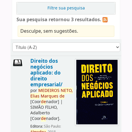
Filtre sua pesquisa
Sua pesquisa retornou 3 resultados.
Desculpe, sem sugestões.
Direito dos
negócios
aplicado: do
direito
empresarial/
por
ME
DE
IROS
NETO,
Elias
Marques
de
[Coor
de
nador]
|
SIMÃO FILHO,
Adalberto
[Coor
de
nador]
.
Editora:
São Paulo: