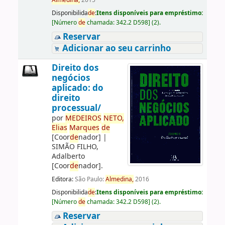
Almedina,
2015
Disponibilida
de
:
Itens disponíveis para empréstimo:
[
Número
de
chamada:
342.2 D598
]
(2).
Reservar
Adicionar ao seu carrinho
Direito dos
negócios
aplicado: do
direito
processual/
por
ME
DE
IROS
NETO,
Elias
Marques
de
[Coor
de
nador]
|
SIMÃO FILHO,
Adalberto
[Coor
de
nador]
.
Editora:
São Paulo:
Almedina,
2016
Disponibilida
de
:
Itens disponíveis para empréstimo:
[
Número
de
chamada:
342.2 D598
]
(2).
Reservar