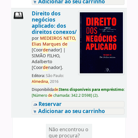
Adicionar ao seu carrinho
Direito dos
negócios
aplicado: dos
direitos conexos/
por
ME
DE
IROS
NETO,
Elias
Marques
de
[Coor
de
nador]
|
SIMÃO FILHO,
Adalberto
[Coor
de
nador]
.
Editora:
São Paulo:
Almedina,
2016
Disponibilida
de
:
Itens disponíveis para empréstimo:
[
Número
de
chamada:
342.2 D598
]
(2).
Reservar
Adicionar ao seu carrinho
Não encontrou o
que procura?