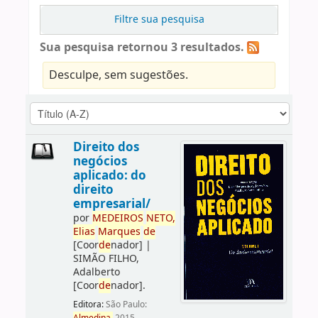
Filtre sua pesquisa
Sua pesquisa retornou 3 resultados.
Desculpe, sem sugestões.
Direito dos
negócios
aplicado: do
direito
empresarial/
por
ME
DE
IROS
NETO,
Elias
Marques
de
[Coor
de
nador]
|
SIMÃO FILHO,
Adalberto
[Coor
de
nador]
.
Editora:
São Paulo: