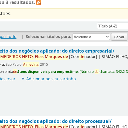
u 3 resultados.
tões.
par tudo
|
Selecionar títulos para:
eito dos negócios aplicado: do direito empresarial/
r
ME
DE
IROS
NETO,
Elias
Marques
de
[Coor
de
nador]
|
SIMÃO FILHO,
ora:
São Paulo:
Almedina,
2015
onibilida
de
:
Itens disponíveis para empréstimo:
[
Número
de
chamada:
342.2 
Reservar
Adicionar ao seu carrinho
eito dos negócios aplicado: do direito processual/
r
ME
DE
IROS
NETO,
Elias
Marques
de
[Coor
de
nador]
|
SIMÃO FILHO,