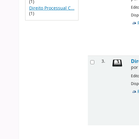
(1)
Edit
Direito Processual C...
(1)
Disp
Dir
3.
po
Edit
Disp