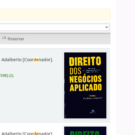
 Adalberto
[Coor
de
nador]
.
D598
]
(2).
 Adalberto
[Coor
de
nador]
.