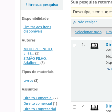
Sua pesquisa retorno
Filtre sua pesquisa
Desculpe, sem suges
Disponibilidade
Não realçar
Limitar aos itens
disponíveis.
Selecionar tudo
Lim
Autores
Dir
1.
MEDEIROS NETO,
po
Elias...
(3)
Edit
SIMÃO FILHO,
Adalber...
(3)
Disp
Tipos de materiais
Livros
(3)
Assuntos
Direito Comercial
(2)
Direito comercial
(1)
Dir
2.
Direito Empresarial
po