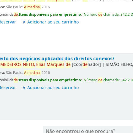
ora:
São Paulo:
Almedina,
2016
onibilida
de
:
Itens disponíveis para empréstimo:
[
Número
de
chamada:
342.2 
Reservar
Adicionar ao seu carrinho
eito dos negócios aplicado: dos direitos conexos/
r
ME
DE
IROS
NETO,
Elias
Marques
de
[Coor
de
nador]
|
SIMÃO FILHO,
ora:
São Paulo:
Almedina,
2016
onibilida
de
:
Itens disponíveis para empréstimo:
[
Número
de
chamada:
342.2 
Reservar
Adicionar ao seu carrinho
Não encontrou o que procura?