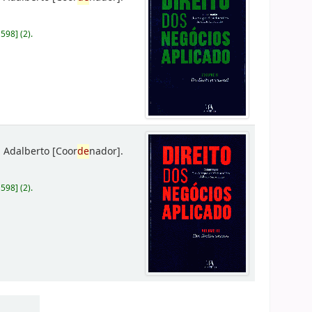
D598
]
(2).
 Adalberto
[Coor
de
nador]
.
D598
]
(2).