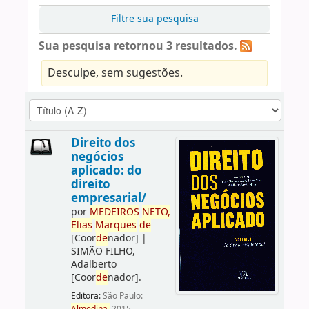
Filtre sua pesquisa
Sua pesquisa retornou 3 resultados.
Desculpe, sem sugestões.
Direito dos
negócios
aplicado: do
direito
empresarial/
por
ME
DE
IROS
NETO,
Elias
Marques
de
[Coor
de
nador]
|
SIMÃO FILHO,
Adalberto
[Coor
de
nador]
.
Editora:
São Paulo: