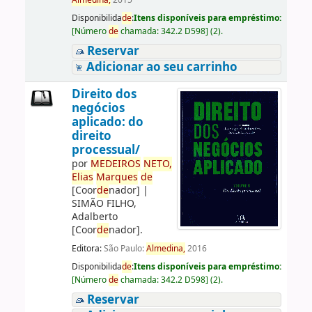
Almedina,
2015
Disponibilida
de
:
Itens disponíveis para empréstimo:
[
Número
de
chamada:
342.2 D598
]
(2).
Reservar
Adicionar ao seu carrinho
Direito dos
negócios
aplicado: do
direito
processual/
por
ME
DE
IROS
NETO,
Elias
Marques
de
[Coor
de
nador]
|
SIMÃO FILHO,
Adalberto
[Coor
de
nador]
.
Editora:
São Paulo:
Almedina,
2016
Disponibilida
de
:
Itens disponíveis para empréstimo:
[
Número
de
chamada:
342.2 D598
]
(2).
Reservar