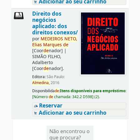
Adicionar ao seu carrinho
Direito dos
negócios
aplicado: dos
direitos conexos/
por
ME
DE
IROS
NETO,
Elias
Marques
de
[Coor
de
nador]
|
SIMÃO FILHO,
Adalberto
[Coor
de
nador]
.
Editora:
São Paulo:
Almedina,
2016
Disponibilida
de
:
Itens disponíveis para empréstimo:
[
Número
de
chamada:
342.2 D598
]
(2).
Reservar
Adicionar ao seu carrinho
Não encontrou o
que procura?