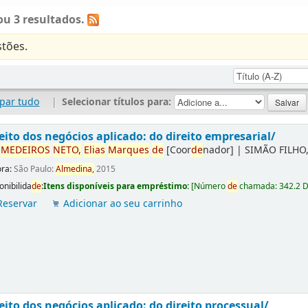
u 3 resultados.
tões.
par tudo
|
Selecionar títulos para:
eito dos negócios aplicado: do direito empresarial/
r
ME
DE
IROS
NETO,
Elias
Marques
de
[Coor
de
nador]
|
SIMÃO FILHO,
ora:
São Paulo:
Almedina,
2015
onibilida
de
:
Itens disponíveis para empréstimo:
[
Número
de
chamada:
342.2 
Reservar
Adicionar ao seu carrinho
eito dos negócios aplicado: do direito processual/