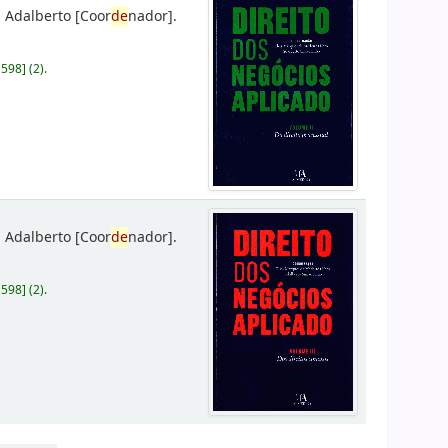
 Adalberto
[Coor
de
nador]
.
D598
]
(2).
 Adalberto
[Coor
de
nador]
.
D598
]
(2).