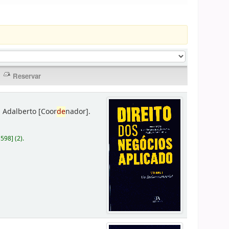
 Adalberto
[Coor
de
nador]
.
D598
]
(2).