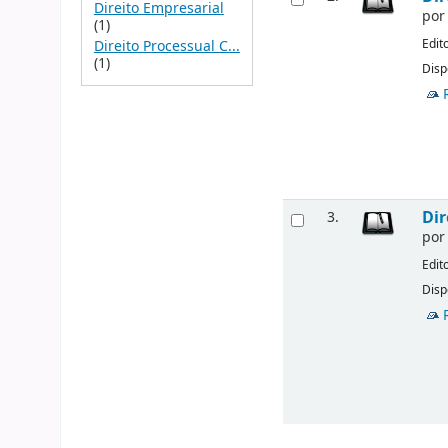
Direito Empresarial
po
(1)
Edit
Direito Processual C...
(1)
Disp
Dir
3.
po
Edit
Disp