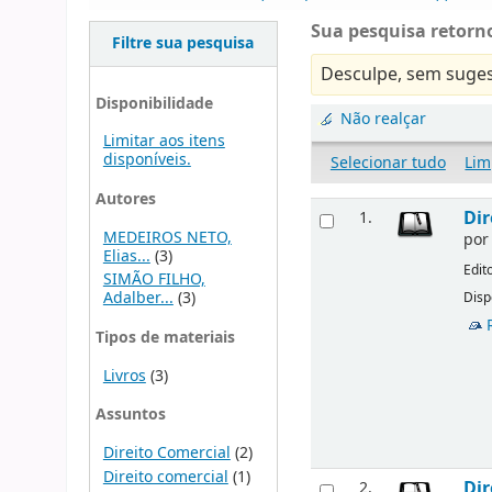
Sua pesquisa retorno
Filtre sua pesquisa
Desculpe, sem suges
Disponibilidade
Não realçar
Limitar aos itens
disponíveis.
Selecionar tudo
Lim
Autores
Dir
1.
MEDEIROS NETO,
po
Elias...
(3)
Edit
SIMÃO FILHO,
Adalber...
(3)
Disp
Tipos de materiais
Livros
(3)
Assuntos
Direito Comercial
(2)
Direito comercial
(1)
Dir
2.