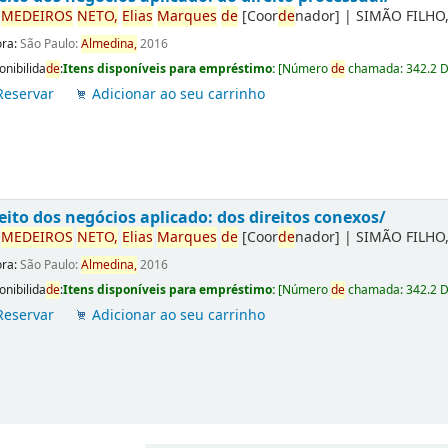
r
ME
DE
IROS
NETO,
Elias
Marques
de
[Coor
de
nador]
|
SIMÃO FILHO,
ora:
São Paulo:
Almedina,
2016
onibilida
de
:
Itens disponíveis para empréstimo:
[
Número
de
chamada:
342.2 
Reservar
Adicionar ao seu carrinho
eito dos negócios aplicado: dos direitos conexos/
r
ME
DE
IROS
NETO,
Elias
Marques
de
[Coor
de
nador]
|
SIMÃO FILHO,
ora:
São Paulo:
Almedina,
2016
onibilida
de
:
Itens disponíveis para empréstimo:
[
Número
de
chamada:
342.2 
Reservar
Adicionar ao seu carrinho