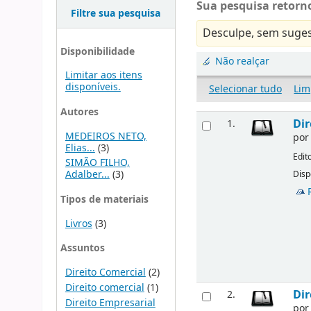
Sua pesquisa retorno
Filtre sua pesquisa
Desculpe, sem suges
Disponibilidade
Não realçar
Limitar aos itens
disponíveis.
Selecionar tudo
Lim
Autores
Dir
1.
MEDEIROS NETO,
po
Elias...
(3)
Edit
SIMÃO FILHO,
Adalber...
(3)
Disp
Tipos de materiais
Livros
(3)
Assuntos
Direito Comercial
(2)
Direito comercial
(1)
Dir
2.
Direito Empresarial
po