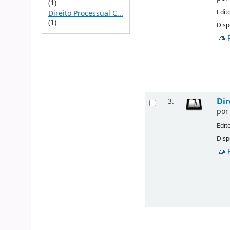
(1)
Edit
Direito Processual C...
(1)
Disp
Dir
3.
po
Edit
Disp