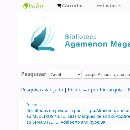
Carrinho
Listas
Biblioteca
Agamenon
Magalhães
Pesquisar
Pesquisa avançada
Pesquisar por hierarquia
P
Início
›
Resultados da pesquisa por 'ccl=pb:Almedina, and a
au:MEDEIROS NETO, Elias Marques de and su-to:Direi
au:SIMÃO FILHO, Adalberto and itype:BK'