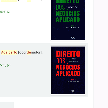
D598
]
(2).
,
Adalberto
[Coor
de
nador]
.
D598
]
(2).