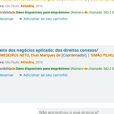
ora:
São Paulo:
Almedina,
2016
onibilida
de
:
Itens disponíveis para empréstimo:
[
Número
de
chamada:
342.2 
Reservar
Adicionar ao seu carrinho
eito dos negócios aplicado: dos direitos conexos/
r
ME
DE
IROS
NETO,
Elias
Marques
de
[Coor
de
nador]
|
SIMÃO
FILHO
ora:
São Paulo:
Almedina,
2016
onibilida
de
:
Itens disponíveis para empréstimo:
[
Número
de
chamada:
342.2 
Reservar
Adicionar ao seu carrinho
Não encontrou o que procura?