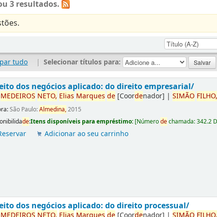
u 3 resultados.
tões.
par tudo
|
Selecionar títulos para:
eito dos negócios aplicado: do direito empresarial/
r
ME
DE
IROS
NETO,
Elias
Marques
de
[Coor
de
nador]
|
SIMÃO
FILHO
ora:
São Paulo:
Almedina,
2015
onibilida
de
:
Itens disponíveis para empréstimo:
[
Número
de
chamada:
342.2 
Reservar
Adicionar ao seu carrinho
eito dos negócios aplicado: do direito processual/
r
ME
DE
IROS
NETO,
Elias
Marques
de
[Coor
de
nador]
|
SIMÃO
FILHO