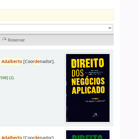
,
Adalberto
[Coor
de
nador]
.
D598
]
(2).
,
Adalberto
[Coor
de
nador]
.