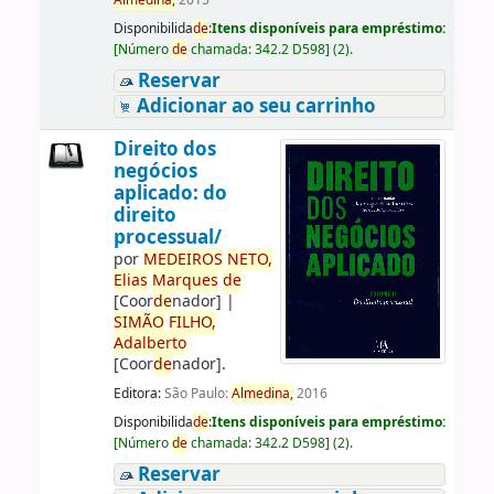
Almedina,
2015
Disponibilida
de
:
Itens disponíveis para empréstimo:
[
Número
de
chamada:
342.2 D598
]
(2).
Reservar
Adicionar ao seu carrinho
Direito dos
negócios
aplicado: do
direito
processual/
por
ME
DE
IROS
NETO,
Elias
Marques
de
[Coor
de
nador]
|
SIMÃO
FILHO,
Adalberto
[Coor
de
nador]
.
Editora:
São Paulo:
Almedina,
2016
Disponibilida
de
:
Itens disponíveis para empréstimo:
[
Número
de
chamada:
342.2 D598
]
(2).
Reservar