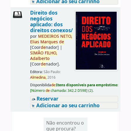
Adicionar ao seu carrinho
Direito dos
negócios
aplicado: dos
direitos conexos/
por
ME
DE
IROS
NETO,
Elias
Marques
de
[Coor
de
nador]
|
SIMÃO
FILHO,
Adalberto
[Coor
de
nador]
.
Editora:
São Paulo:
Almedina,
2016
Disponibilida
de
:
Itens disponíveis para empréstimo:
[
Número
de
chamada:
342.2 D598
]
(2).
Reservar
Adicionar ao seu carrinho
Não encontrou o
que procura?