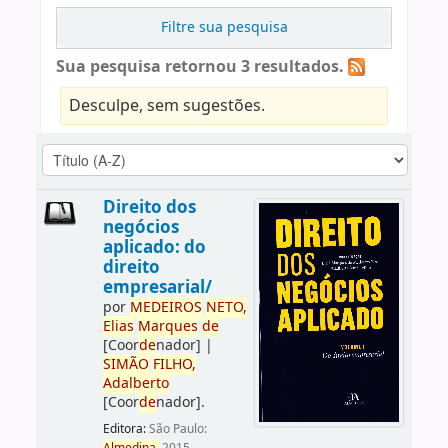
Filtre sua pesquisa
Sua pesquisa retornou 3 resultados.
Desculpe, sem sugestões.
Direito dos
negócios
aplicado: do
direito
empresarial/
por
ME
DE
IROS
NETO,
Elias
Marques
de
[Coor
de
nador]
|
SIMÃO
FILHO,
Adalberto
[Coor
de
nador]
.
Editora:
São Paulo: