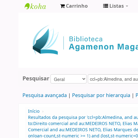
Carrinho
Listas
Biblioteca
Agamenon
Magalhães
Pesquisar
Pesquisa avançada
Pesquisar por hierarquia
P
Início
›
Resultados da pesquisa por 'ccl=pb:Almedina, and a
to:Direito comercial and au:MEDEIROS NETO, Elias Ma
Comercial and au:MEDEIROS NETO, Elias Marques de a
onloan-count,st-numeric >= 1) and (lost,st-numeric=0)