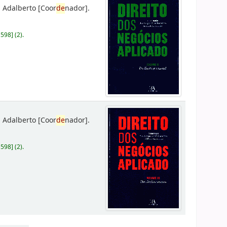
 Adalberto
[Coor
de
nador]
.
D598
]
(2).
 Adalberto
[Coor
de
nador]
.
D598
]
(2).