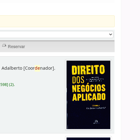
 Adalberto
[Coor
de
nador]
.
D598
]
(2).