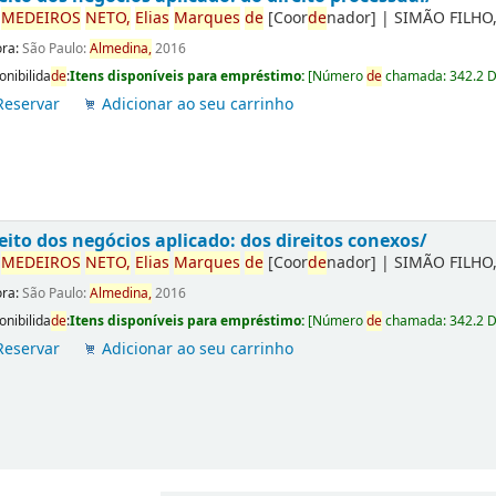
r
ME
DE
IROS
NETO,
Elias
Marques
de
[Coor
de
nador]
|
SIMÃO FILHO,
ora:
São Paulo:
Almedina,
2016
onibilida
de
:
Itens disponíveis para empréstimo:
[
Número
de
chamada:
342.2 
Reservar
Adicionar ao seu carrinho
eito dos negócios aplicado: dos direitos conexos/
r
ME
DE
IROS
NETO,
Elias
Marques
de
[Coor
de
nador]
|
SIMÃO FILHO,
ora:
São Paulo:
Almedina,
2016
onibilida
de
:
Itens disponíveis para empréstimo:
[
Número
de
chamada:
342.2 
Reservar
Adicionar ao seu carrinho