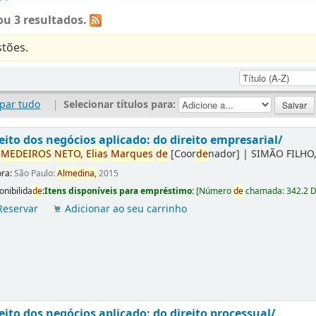
u 3 resultados.
tões.
par tudo
|
Selecionar títulos para:
eito dos negócios aplicado: do direito empresarial/
r
ME
DE
IROS
NETO,
Elias
Marques
de
[Coor
de
nador]
|
SIMÃO FILHO,
ora:
São Paulo:
Almedina,
2015
onibilida
de
:
Itens disponíveis para empréstimo:
[
Número
de
chamada:
342.2 
Reservar
Adicionar ao seu carrinho
eito dos negócios aplicado: do direito processual/