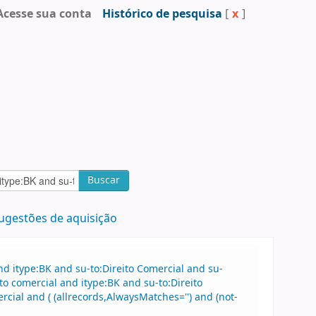
Acesse sua conta
Histórico de pesquisa
[
x
]
Buscar
ugestões de aquisição
d itype:BK and su-to:Direito Comercial and su-
o comercial and itype:BK and su-to:Direito
al and ( (allrecords,AlwaysMatches='') and (not-