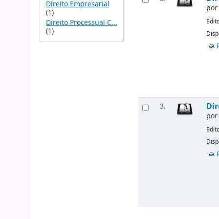
Direito Empresarial
po
(1)
Edit
Direito Processual C...
(1)
Disp
Dir
3.
po
Edit
Disp