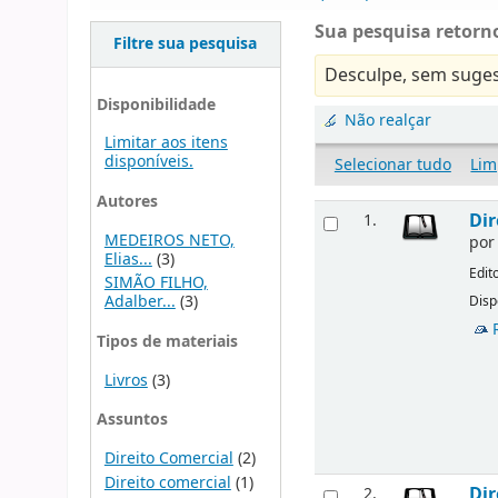
Sua pesquisa retorno
Filtre sua pesquisa
Desculpe, sem suges
Disponibilidade
Não realçar
Limitar aos itens
disponíveis.
Selecionar tudo
Lim
Autores
Dir
1.
MEDEIROS NETO,
po
Elias...
(3)
Edit
SIMÃO FILHO,
Adalber...
(3)
Disp
Tipos de materiais
Livros
(3)
Assuntos
Direito Comercial
(2)
Direito comercial
(1)
Dir
2.