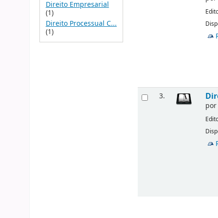
Direito Empresarial
Edit
(1)
Direito Processual C...
Disp
(1)
Dir
3.
po
Edit
Disp