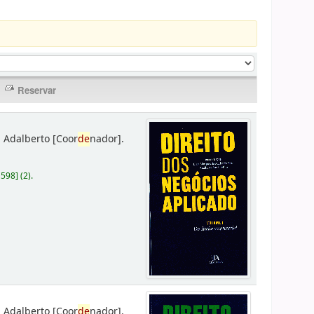
 Adalberto
[Coor
de
nador]
.
D598
]
(2).
 Adalberto
[Coor
de
nador]
.