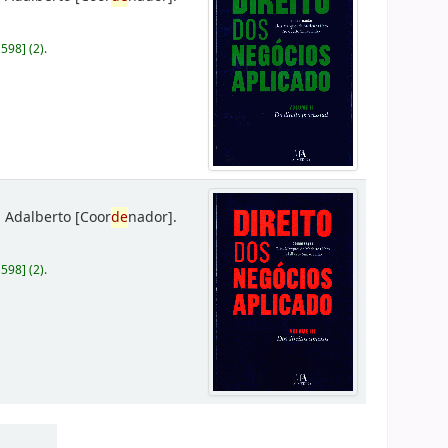
D598
]
(2).
 Adalberto
[Coor
de
nador]
.
D598
]
(2).