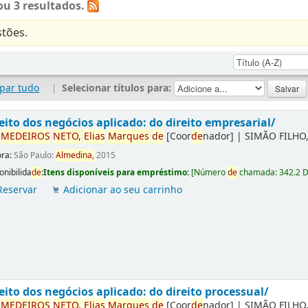
u 3 resultados.
tões.
par tudo
|
Selecionar títulos para:
eito dos negócios aplicado: do direito empresarial/
r
ME
DE
IROS
NETO,
Elias
Marques
de
[Coor
de
nador]
|
SIMÃO FILHO,
ora:
São Paulo:
Almedina,
2015
onibilida
de
:
Itens disponíveis para empréstimo:
[
Número
de
chamada:
342.2 
Reservar
Adicionar ao seu carrinho
eito dos negócios aplicado: do direito processual/
r
ME
DE
IROS
NETO,
Elias
Marques
de
[Coor
de
nador]
|
SIMÃO FILHO,