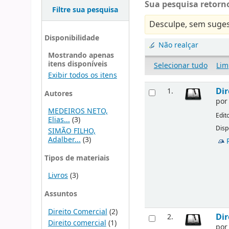
Sua pesquisa retorno
Filtre sua pesquisa
Desculpe, sem suges
Disponibilidade
Não realçar
Mostrando apenas
itens disponíveis
Selecionar tudo
Lim
Exibir todos os itens
Dir
1.
Autores
po
MEDEIROS NETO,
Edit
Elias...
(3)
Disp
SIMÃO FILHO,
Adalber...
(3)
Tipos de materiais
Livros
(3)
Assuntos
Direito Comercial
(2)
Dir
2.
Direito comercial
(1)
po