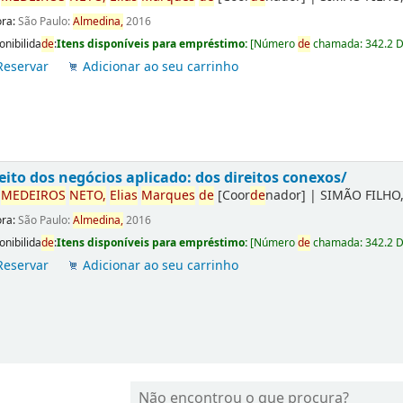
ora:
São Paulo:
Almedina,
2016
onibilida
de
:
Itens disponíveis para empréstimo:
[
Número
de
chamada:
342.2 
Reservar
Adicionar ao seu carrinho
eito dos negócios aplicado: dos direitos conexos/
r
ME
DE
IROS
NETO,
Elias
Marques
de
[Coor
de
nador]
|
SIMÃO FILHO,
ora:
São Paulo:
Almedina,
2016
onibilida
de
:
Itens disponíveis para empréstimo:
[
Número
de
chamada:
342.2 
Reservar
Adicionar ao seu carrinho
Não encontrou o que procura?