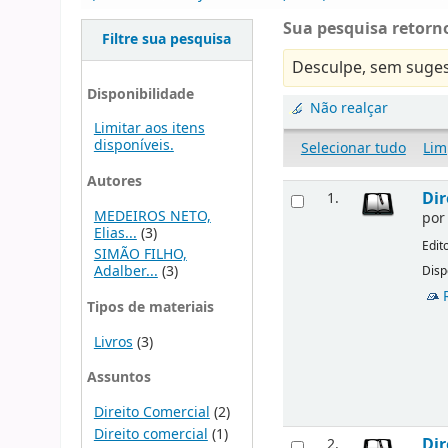
Sua pesquisa retorno
Filtre sua pesquisa
Desculpe, sem suges
Disponibilidade
Não realçar
Limitar aos itens
disponíveis.
Selecionar tudo
Lim
Autores
Dir
1.
MEDEIROS NETO,
po
Elias...
(3)
Edit
SIMÃO FILHO,
Adalber...
(3)
Disp
Tipos de materiais
Livros
(3)
Assuntos
Direito Comercial
(2)
Direito comercial
(1)
Dir
2.