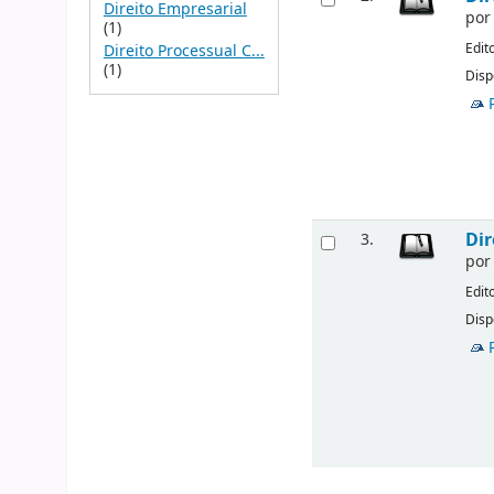
Direito Empresarial
po
(1)
Edit
Direito Processual C...
(1)
Disp
Dir
3.
po
Edit
Disp