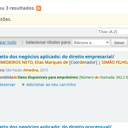
u 3 resultados.
tões.
par tudo
|
Selecionar títulos para:
eito dos negócios aplicado: do direito empresarial/
r
ME
DE
IROS
NETO,
Elias
Marques
de
[Coor
de
nador]
|
SIMÃO
FILHO
ora:
São Paulo:
Almedina,
2015
onibilida
de
:
Itens disponíveis para empréstimo:
[
Número
de
chamada:
342.2 
Reservar
Adicionar ao seu carrinho
eito dos negócios aplicado: do direito processual/