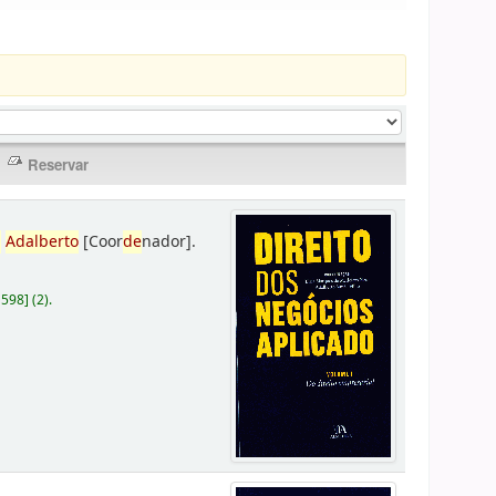
,
Adalberto
[Coor
de
nador]
.
D598
]
(2).