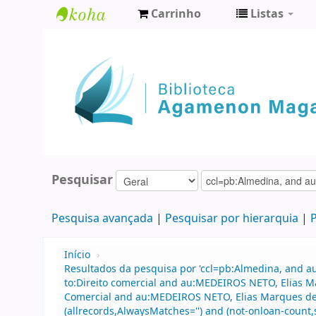
Carrinho
Listas
Biblioteca
Agamenon
Magalhães
Pesquisar
Pesquisa avançada
Pesquisar por hierarquia
P
Início
›
Resultados da pesquisa por 'ccl=pb:Almedina, and a
to:Direito comercial and au:MEDEIROS NETO, Elias Ma
Comercial and au:MEDEIROS NETO, Elias Marques de a
(allrecords,AlwaysMatches='') and (not-onloan-count,s