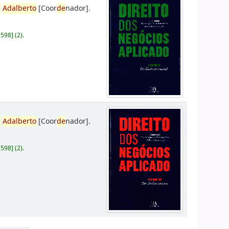
,
Adalberto
[Coor
de
nador]
.
D598
]
(2).
,
Adalberto
[Coor
de
nador]
.
D598
]
(2).