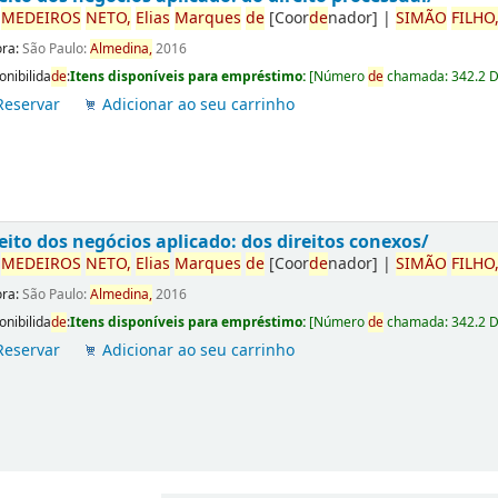
r
ME
DE
IROS
NETO,
Elias
Marques
de
[Coor
de
nador]
|
SIMÃO
FILHO
ora:
São Paulo:
Almedina,
2016
onibilida
de
:
Itens disponíveis para empréstimo:
[
Número
de
chamada:
342.2 
Reservar
Adicionar ao seu carrinho
eito dos negócios aplicado: dos direitos conexos/
r
ME
DE
IROS
NETO,
Elias
Marques
de
[Coor
de
nador]
|
SIMÃO
FILHO
ora:
São Paulo:
Almedina,
2016
onibilida
de
:
Itens disponíveis para empréstimo:
[
Número
de
chamada:
342.2 
Reservar
Adicionar ao seu carrinho