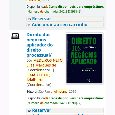
Almedina,
2015
Disponibilida
de
:
Itens disponíveis para empréstimo:
[
Número
de
chamada:
342.2 D598
]
(2).
Reservar
Adicionar ao seu carrinho
Direito dos
negócios
aplicado: do
direito
processual/
por
ME
DE
IROS
NETO,
Elias
Marques
de
[Coor
de
nador]
|
SIMÃO
FILHO,
Adalberto
[Coor
de
nador]
.
Editora:
São Paulo:
Almedina,
2016
Disponibilida
de
:
Itens disponíveis para empréstimo:
[
Número
de
chamada:
342.2 D598
]
(2).
Reservar