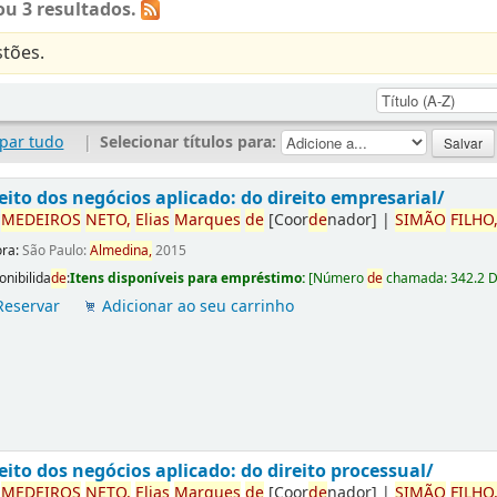
u 3 resultados.
tões.
par tudo
|
Selecionar títulos para:
eito dos negócios aplicado: do direito empresarial/
r
ME
DE
IROS
NETO,
Elias
Marques
de
[Coor
de
nador]
|
SIMÃO
FILHO
ora:
São Paulo:
Almedina,
2015
onibilida
de
:
Itens disponíveis para empréstimo:
[
Número
de
chamada:
342.2 
Reservar
Adicionar ao seu carrinho
eito dos negócios aplicado: do direito processual/
r
ME
DE
IROS
NETO,
Elias
Marques
de
[Coor
de
nador]
|
SIMÃO
FILHO