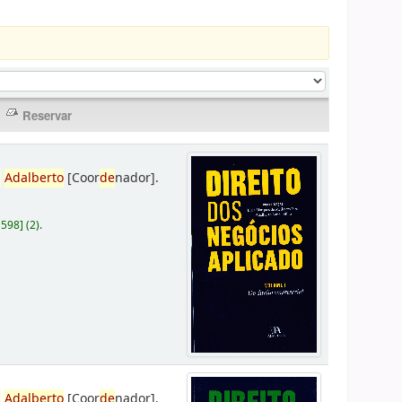
,
Adalberto
[Coor
de
nador]
.
D598
]
(2).
,
Adalberto
[Coor
de
nador]
.