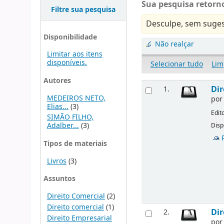
Sua pesquisa retorno
Filtre sua pesquisa
Desculpe, sem suges
Disponibilidade
Não realçar
Limitar aos itens
disponíveis.
Selecionar tudo
Lim
Autores
Dir
1.
MEDEIROS NETO,
po
Elias...
(3)
Edit
SIMÃO FILHO,
Adalber...
(3)
Disp
Tipos de materiais
Livros
(3)
Assuntos
Direito Comercial
(2)
Direito comercial
(1)
Dir
2.
Direito Empresarial
po