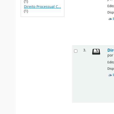
(1)
Edit
Direito Processual C...
(1)
Disp
Dir
3.
po
Edit
Disp