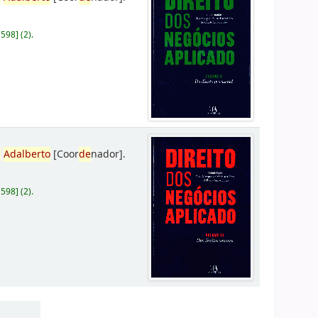
D598
]
(2).
,
Adalberto
[Coor
de
nador]
.
D598
]
(2).