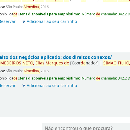
ora:
São Paulo:
Almedina,
2016
onibilida
de
:
Itens disponíveis para empréstimo:
[
Número
de
chamada:
342.2 
Reservar
Adicionar ao seu carrinho
eito dos negócios aplicado: dos direitos conexos/
r
ME
DE
IROS
NETO,
Elias
Marques
de
[Coor
de
nador]
|
SIMÃO
FILHO
ora:
São Paulo:
Almedina,
2016
onibilida
de
:
Itens disponíveis para empréstimo:
[
Número
de
chamada:
342.2 
Reservar
Adicionar ao seu carrinho
Não encontrou o que procura?