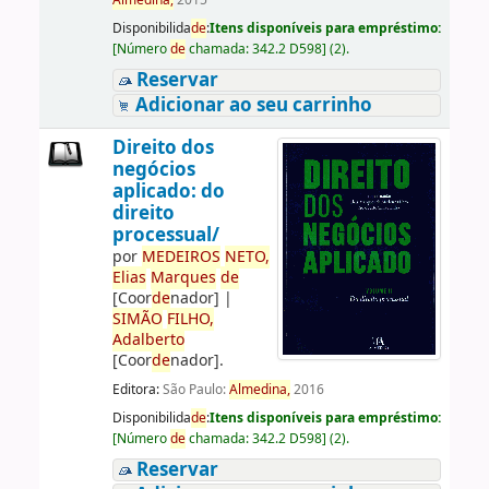
Almedina,
2015
Disponibilida
de
:
Itens disponíveis para empréstimo:
[
Número
de
chamada:
342.2 D598
]
(2).
Reservar
Adicionar ao seu carrinho
Direito dos
negócios
aplicado: do
direito
processual/
por
ME
DE
IROS
NETO,
Elias
Marques
de
[Coor
de
nador]
|
SIMÃO
FILHO,
Adalberto
[Coor
de
nador]
.
Editora:
São Paulo:
Almedina,
2016
Disponibilida
de
:
Itens disponíveis para empréstimo:
[
Número
de
chamada:
342.2 D598
]
(2).
Reservar