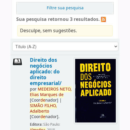
Filtre sua pesquisa
Sua pesquisa retornou 3 resultados.
Desculpe, sem sugestões.
Direito dos
negócios
aplicado: do
direito
empresarial/
por
ME
DE
IROS
NETO,
Elias
Marques
de
[Coor
de
nador]
|
SIMÃO
FILHO,
Adalberto
[Coor
de
nador]
.
Editora:
São Paulo: