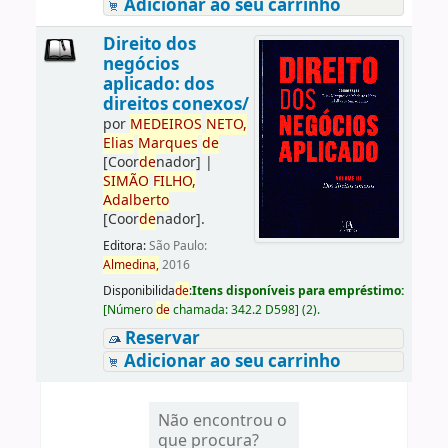
Adicionar ao seu carrinho
Direito dos
negócios
aplicado: dos
direitos conexos/
por
ME
DE
IROS
NETO,
Elias
Marques
de
[Coor
de
nador]
|
SIMÃO
FILHO,
Adalberto
[Coor
de
nador]
.
Editora:
São Paulo:
Almedina,
2016
Disponibilida
de
:
Itens disponíveis para empréstimo:
[
Número
de
chamada:
342.2 D598
]
(2).
Reservar
Adicionar ao seu carrinho
Não encontrou o
que procura?