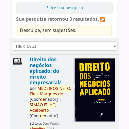
Filtre sua pesquisa
Sua pesquisa retornou 3 resultados.
Desculpe, sem sugestões.
Direito dos
negócios
aplicado: do
direito
empresarial/
por
ME
DE
IROS
NETO,
Elias
Marques
de
[Coor
de
nador]
|
SIMÃO
FILHO,
Adalberto
[Coor
de
nador]
.
Editora:
São Paulo: