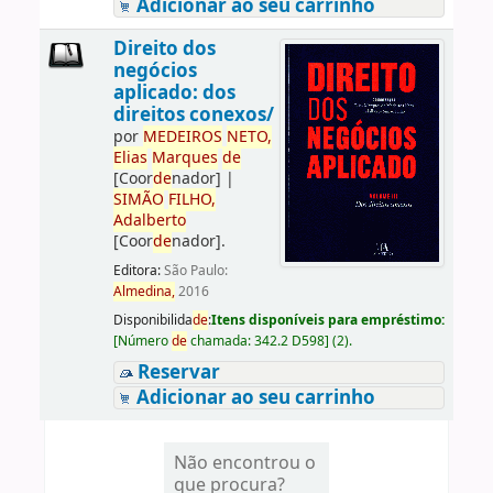
Adicionar ao seu carrinho
Direito dos
negócios
aplicado: dos
direitos conexos/
por
ME
DE
IROS
NETO,
Elias
Marques
de
[Coor
de
nador]
|
SIMÃO
FILHO,
Adalberto
[Coor
de
nador]
.
Editora:
São Paulo:
Almedina,
2016
Disponibilida
de
:
Itens disponíveis para empréstimo:
[
Número
de
chamada:
342.2 D598
]
(2).
Reservar
Adicionar ao seu carrinho
Não encontrou o
que procura?