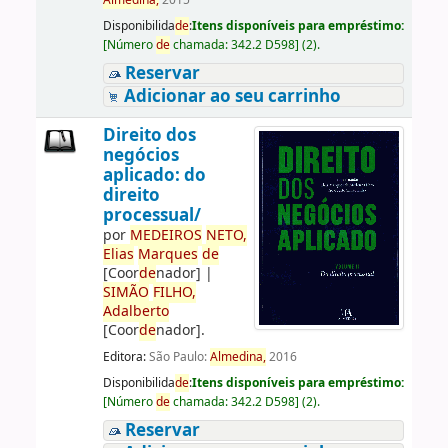
Almedina,
2015
Disponibilida
de
:
Itens disponíveis para empréstimo:
[
Número
de
chamada:
342.2 D598
]
(2).
Reservar
Adicionar ao seu carrinho
Direito dos
negócios
aplicado: do
direito
processual/
por
ME
DE
IROS
NETO,
Elias
Marques
de
[Coor
de
nador]
|
SIMÃO
FILHO,
Adalberto
[Coor
de
nador]
.
Editora:
São Paulo:
Almedina,
2016
Disponibilida
de
:
Itens disponíveis para empréstimo:
[
Número
de
chamada:
342.2 D598
]
(2).
Reservar