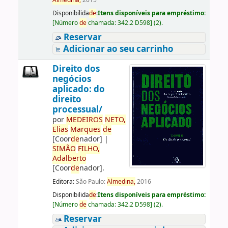
Almedina,
2015
Disponibilida
de
:
Itens disponíveis para empréstimo:
[
Número
de
chamada:
342.2 D598
]
(2).
Reservar
Adicionar ao seu carrinho
Direito dos
negócios
aplicado: do
direito
processual/
por
ME
DE
IROS
NETO,
Elias
Marques
de
[Coor
de
nador]
|
SIMÃO
FILHO,
Adalberto
[Coor
de
nador]
.
Editora:
São Paulo:
Almedina,
2016
Disponibilida
de
:
Itens disponíveis para empréstimo:
[
Número
de
chamada:
342.2 D598
]
(2).
Reservar