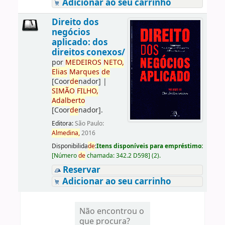
Adicionar ao seu carrinho
Direito dos
negócios
aplicado: dos
direitos conexos/
por
ME
DE
IROS
NETO,
Elias
Marques
de
[Coor
de
nador]
|
SIMÃO
FILHO,
Adalberto
[Coor
de
nador]
.
Editora:
São Paulo:
Almedina,
2016
Disponibilida
de
:
Itens disponíveis para empréstimo:
[
Número
de
chamada:
342.2 D598
]
(2).
Reservar
Adicionar ao seu carrinho
Não encontrou o
que procura?