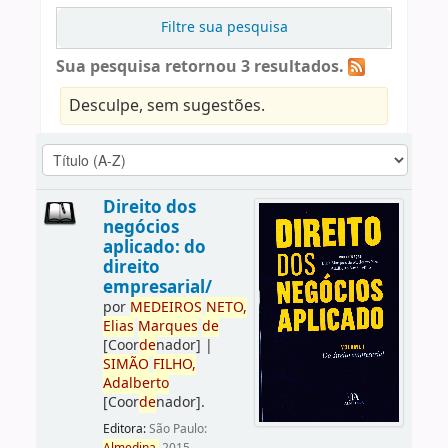
Filtre sua pesquisa
Sua pesquisa retornou 3 resultados.
Desculpe, sem sugestões.
Direito dos
negócios
aplicado: do
direito
empresarial/
por
ME
DE
IROS
NETO,
Elias
Marques
de
[Coor
de
nador]
|
SIMÃO
FILHO,
Adalberto
[Coor
de
nador]
.
Editora:
São Paulo: