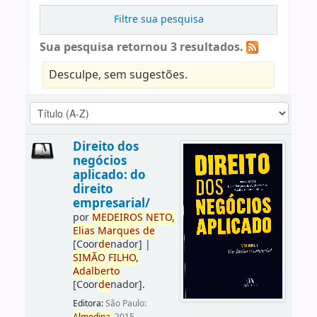
Filtre sua pesquisa
Sua pesquisa retornou 3 resultados.
Desculpe, sem sugestões.
Direito dos
negócios
aplicado: do
direito
empresarial/
por
ME
DE
IROS
NETO,
Elias
Marques
de
[Coor
de
nador]
|
SIMÃO
FILHO,
Adalberto
[Coor
de
nador]
.
Editora:
São Paulo: