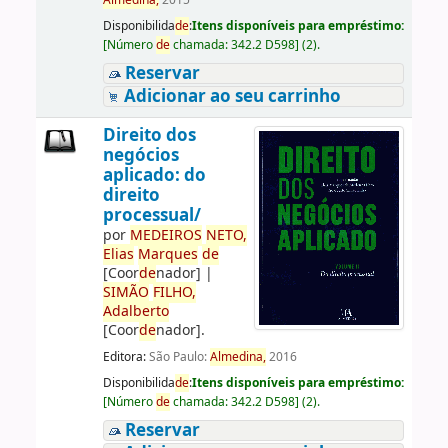
Almedina,
2015
Disponibilida
de
:
Itens disponíveis para empréstimo:
[
Número
de
chamada:
342.2 D598
]
(2).
Reservar
Adicionar ao seu carrinho
Direito dos
negócios
aplicado: do
direito
processual/
por
ME
DE
IROS
NETO,
Elias
Marques
de
[Coor
de
nador]
|
SIMÃO
FILHO,
Adalberto
[Coor
de
nador]
.
Editora:
São Paulo:
Almedina,
2016
Disponibilida
de
:
Itens disponíveis para empréstimo:
[
Número
de
chamada:
342.2 D598
]
(2).
Reservar