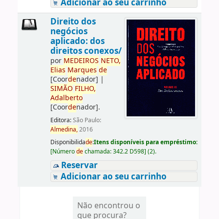
Adicionar ao seu carrinho
Direito dos
negócios
aplicado: dos
direitos conexos/
por
ME
DE
IROS
NETO,
Elias
Marques
de
[Coor
de
nador]
|
SIMÃO
FILHO,
Adalberto
[Coor
de
nador]
.
Editora:
São Paulo:
Almedina,
2016
Disponibilida
de
:
Itens disponíveis para empréstimo:
[
Número
de
chamada:
342.2 D598
]
(2).
Reservar
Adicionar ao seu carrinho
Não encontrou o
que procura?