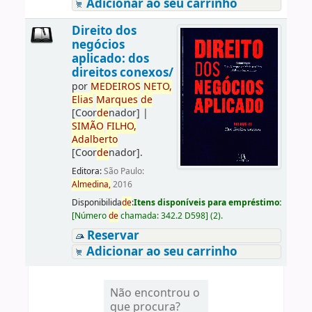
Adicionar ao seu carrinho
Direito dos
negócios
aplicado: dos
direitos conexos/
por
ME
DE
IROS
NETO,
Elias
Marques
de
[Coor
de
nador]
|
SIMÃO
FILHO,
Adalberto
[Coor
de
nador]
.
Editora:
São Paulo:
Almedina,
2016
Disponibilida
de
:
Itens disponíveis para empréstimo:
[
Número
de
chamada:
342.2 D598
]
(2).
Reservar
Adicionar ao seu carrinho
Não encontrou o
que procura?