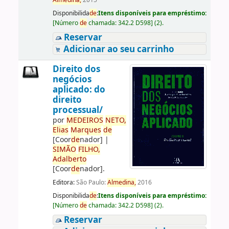
Almedina,
2015
Disponibilida
de
:
Itens disponíveis para empréstimo:
[
Número
de
chamada:
342.2 D598
]
(2).
Reservar
Adicionar ao seu carrinho
Direito dos
negócios
aplicado: do
direito
processual/
por
ME
DE
IROS
NETO,
Elias
Marques
de
[Coor
de
nador]
|
SIMÃO
FILHO,
Adalberto
[Coor
de
nador]
.
Editora:
São Paulo:
Almedina,
2016
Disponibilida
de
:
Itens disponíveis para empréstimo:
[
Número
de
chamada:
342.2 D598
]
(2).
Reservar