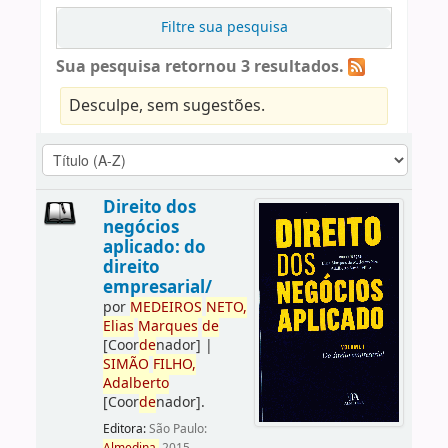
Filtre sua pesquisa
Sua pesquisa retornou 3 resultados.
Desculpe, sem sugestões.
Direito dos
negócios
aplicado: do
direito
empresarial/
por
ME
DE
IROS
NETO,
Elias
Marques
de
[Coor
de
nador]
|
SIMÃO
FILHO,
Adalberto
[Coor
de
nador]
.
Editora:
São Paulo: