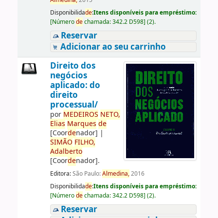
Almedina,
2015
Disponibilida
de
:
Itens disponíveis para empréstimo:
[
Número
de
chamada:
342.2 D598
]
(2).
Reservar
Adicionar ao seu carrinho
Direito dos
negócios
aplicado: do
direito
processual/
por
ME
DE
IROS
NETO,
Elias
Marques
de
[Coor
de
nador]
|
SIMÃO
FILHO,
Adalberto
[Coor
de
nador]
.
Editora:
São Paulo:
Almedina,
2016
Disponibilida
de
:
Itens disponíveis para empréstimo:
[
Número
de
chamada:
342.2 D598
]
(2).
Reservar