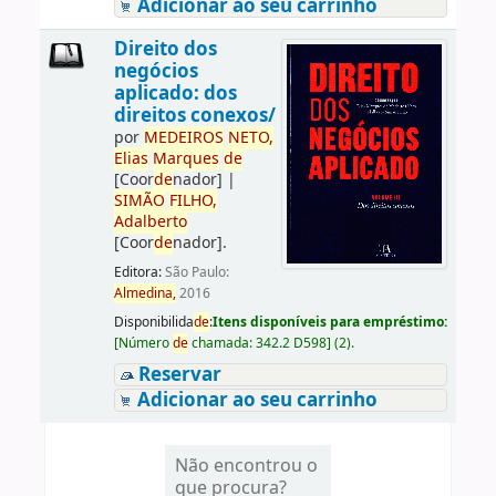
Adicionar ao seu carrinho
Direito dos
negócios
aplicado: dos
direitos conexos/
por
ME
DE
IROS
NETO,
Elias
Marques
de
[Coor
de
nador]
|
SIMÃO
FILHO,
Adalberto
[Coor
de
nador]
.
Editora:
São Paulo:
Almedina,
2016
Disponibilida
de
:
Itens disponíveis para empréstimo:
[
Número
de
chamada:
342.2 D598
]
(2).
Reservar
Adicionar ao seu carrinho
Não encontrou o
que procura?