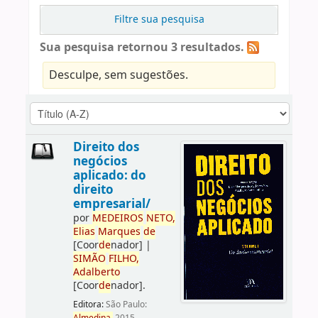
Filtre sua pesquisa
Sua pesquisa retornou 3 resultados.
Desculpe, sem sugestões.
Direito dos
negócios
aplicado: do
direito
empresarial/
por
ME
DE
IROS
NETO,
Elias
Marques
de
[Coor
de
nador]
|
SIMÃO
FILHO,
Adalberto
[Coor
de
nador]
.
Editora:
São Paulo: