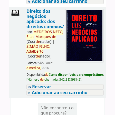
Adicionar ao seu carrinho
Direito dos
negócios
aplicado: dos
direitos conexos/
por
ME
DE
IROS
NETO,
Elias
Marques
de
[Coor
de
nador]
|
SIMÃO
FILHO,
Adalberto
[Coor
de
nador]
.
Editora:
São Paulo:
Almedina,
2016
Disponibilida
de
:
Itens disponíveis para empréstimo:
[
Número
de
chamada:
342.2 D598
]
(2).
Reservar
Adicionar ao seu carrinho
Não encontrou o
que procura?