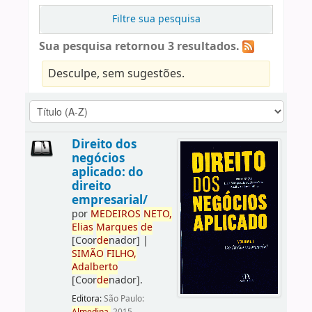
Filtre sua pesquisa
Sua pesquisa retornou 3 resultados.
Desculpe, sem sugestões.
Direito dos
negócios
aplicado: do
direito
empresarial/
por
ME
DE
IROS
NETO,
Elias
Marques
de
[Coor
de
nador]
|
SIMÃO
FILHO,
Adalberto
[Coor
de
nador]
.
Editora:
São Paulo: