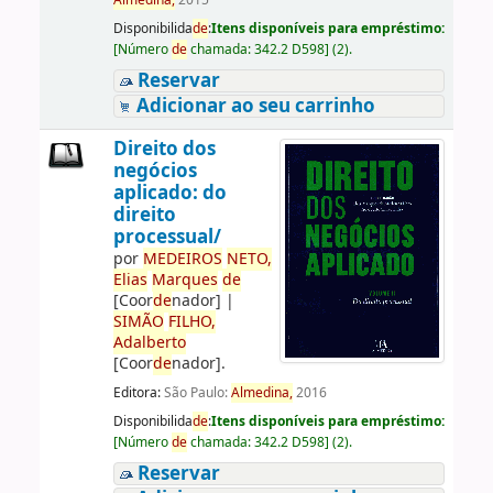
Almedina,
2015
Disponibilida
de
:
Itens disponíveis para empréstimo:
[
Número
de
chamada:
342.2 D598
]
(2).
Reservar
Adicionar ao seu carrinho
Direito dos
negócios
aplicado: do
direito
processual/
por
ME
DE
IROS
NETO,
Elias
Marques
de
[Coor
de
nador]
|
SIMÃO
FILHO,
Adalberto
[Coor
de
nador]
.
Editora:
São Paulo:
Almedina,
2016
Disponibilida
de
:
Itens disponíveis para empréstimo:
[
Número
de
chamada:
342.2 D598
]
(2).
Reservar