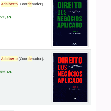
,
Adalberto
[Coor
de
nador]
.
D598
]
(2).
,
Adalberto
[Coor
de
nador]
.
D598
]
(2).