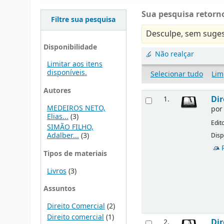
Sua pesquisa retorno
Filtre sua pesquisa
Desculpe, sem suges
Disponibilidade
Não realçar
Limitar aos itens
disponíveis.
Selecionar tudo
Lim
Autores
Dir
1.
MEDEIROS NETO,
po
Elias...
(3)
Edit
SIMÃO FILHO,
Adalber...
(3)
Disp
Tipos de materiais
Livros
(3)
Assuntos
Direito Comercial
(2)
Direito comercial
(1)
Dir
2.