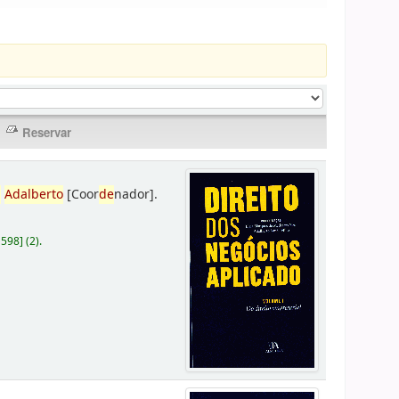
,
Adalberto
[Coor
de
nador]
.
D598
]
(2).