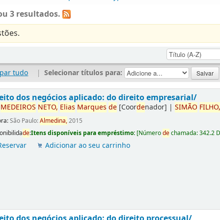
u 3 resultados.
tões.
par tudo
|
Selecionar títulos para:
eito dos negócios aplicado: do direito empresarial/
r
ME
DE
IROS
NETO,
Elias
Marques
de
[Coor
de
nador]
|
SIMÃO
FILHO
ora:
São Paulo:
Almedina,
2015
onibilida
de
:
Itens disponíveis para empréstimo:
[
Número
de
chamada:
342.2 
Reservar
Adicionar ao seu carrinho
eito dos negócios aplicado: do direito processual/