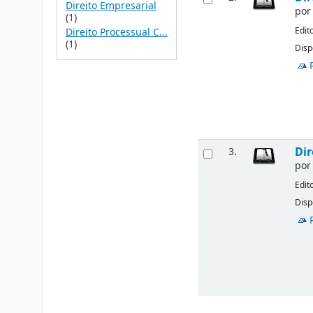
Direito Empresarial
po
(1)
Edit
Direito Processual C...
(1)
Disp
Dir
3.
po
Edit
Disp