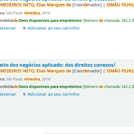
r
ME
DE
IROS
NETO,
Elias
Marques
de
[Coor
de
nador]
|
SIMÃO
FILHO
ora:
São Paulo:
Almedina,
2016
onibilida
de
:
Itens disponíveis para empréstimo:
[
Número
de
chamada:
342.2 
Reservar
Adicionar ao seu carrinho
eito dos negócios aplicado: dos direitos conexos/
r
ME
DE
IROS
NETO,
Elias
Marques
de
[Coor
de
nador]
|
SIMÃO
FILHO
ora:
São Paulo:
Almedina,
2016
onibilida
de
:
Itens disponíveis para empréstimo:
[
Número
de
chamada:
342.2 
Reservar
Adicionar ao seu carrinho