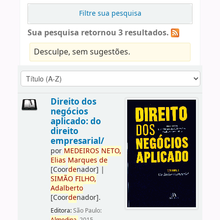
Filtre sua pesquisa
Sua pesquisa retornou 3 resultados.
Desculpe, sem sugestões.
Direito dos
negócios
aplicado: do
direito
empresarial/
por
ME
DE
IROS
NETO,
Elias
Marques
de
[Coor
de
nador]
|
SIMÃO
FILHO,
Adalberto
[Coor
de
nador]
.
Editora:
São Paulo: