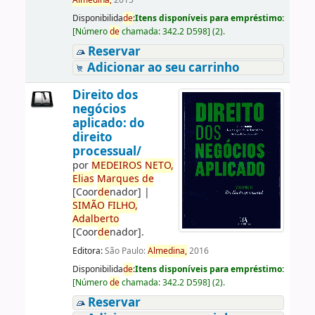
Almedina,
2015
Disponibilida
de
:
Itens disponíveis para empréstimo:
[
Número
de
chamada:
342.2 D598
]
(2).
Reservar
Adicionar ao seu carrinho
Direito dos
negócios
aplicado: do
direito
processual/
por
ME
DE
IROS
NETO,
Elias
Marques
de
[Coor
de
nador]
|
SIMÃO
FILHO,
Adalberto
[Coor
de
nador]
.
Editora:
São Paulo:
Almedina,
2016
Disponibilida
de
:
Itens disponíveis para empréstimo:
[
Número
de
chamada:
342.2 D598
]
(2).
Reservar