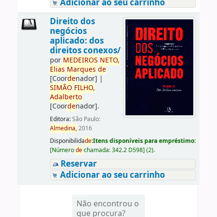
Adicionar ao seu carrinho
Direito dos
negócios
aplicado: dos
direitos conexos/
por
ME
DE
IROS
NETO,
Elias
Marques
de
[Coor
de
nador]
|
SIMÃO
FILHO,
Adalberto
[Coor
de
nador]
.
Editora:
São Paulo:
Almedina,
2016
Disponibilida
de
:
Itens disponíveis para empréstimo:
[
Número
de
chamada:
342.2 D598
]
(2).
Reservar
Adicionar ao seu carrinho
Não encontrou o
que procura?