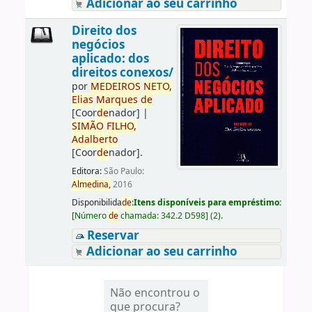
Adicionar ao seu carrinho
Direito dos
negócios
aplicado: dos
direitos conexos/
por
ME
DE
IROS
NETO,
Elias
Marques
de
[Coor
de
nador]
|
SIMÃO
FILHO,
Adalberto
[Coor
de
nador]
.
Editora:
São Paulo:
Almedina,
2016
Disponibilida
de
:
Itens disponíveis para empréstimo:
[
Número
de
chamada:
342.2 D598
]
(2).
Reservar
Adicionar ao seu carrinho
Não encontrou o
que procura?