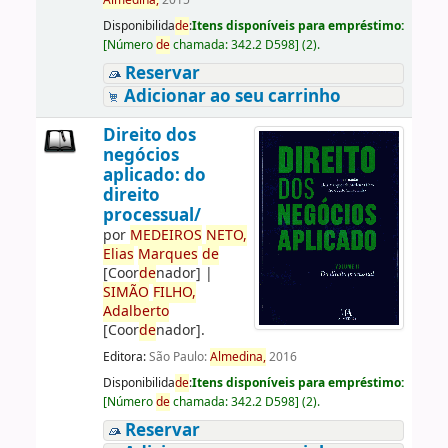
Almedina,
2015
Disponibilida
de
:
Itens disponíveis para empréstimo:
[
Número
de
chamada:
342.2 D598
]
(2).
Reservar
Adicionar ao seu carrinho
Direito dos
negócios
aplicado: do
direito
processual/
por
ME
DE
IROS
NETO,
Elias
Marques
de
[Coor
de
nador]
|
SIMÃO
FILHO,
Adalberto
[Coor
de
nador]
.
Editora:
São Paulo:
Almedina,
2016
Disponibilida
de
:
Itens disponíveis para empréstimo:
[
Número
de
chamada:
342.2 D598
]
(2).
Reservar