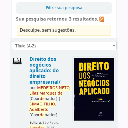
Filtre sua pesquisa
Sua pesquisa retornou 3 resultados.
Desculpe, sem sugestões.
Direito dos
negócios
aplicado: do
direito
empresarial/
por
ME
DE
IROS
NETO,
Elias
Marques
de
[Coor
de
nador]
|
SIMÃO
FILHO,
Adalberto
[Coor
de
nador]
.
Editora:
São Paulo: