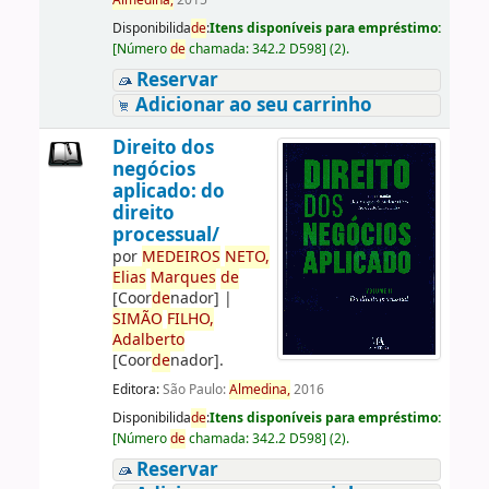
Almedina,
2015
Disponibilida
de
:
Itens disponíveis para empréstimo:
[
Número
de
chamada:
342.2 D598
]
(2).
Reservar
Adicionar ao seu carrinho
Direito dos
negócios
aplicado: do
direito
processual/
por
ME
DE
IROS
NETO,
Elias
Marques
de
[Coor
de
nador]
|
SIMÃO
FILHO,
Adalberto
[Coor
de
nador]
.
Editora:
São Paulo:
Almedina,
2016
Disponibilida
de
:
Itens disponíveis para empréstimo:
[
Número
de
chamada:
342.2 D598
]
(2).
Reservar