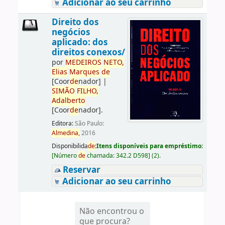
Adicionar ao seu carrinho
Direito dos
negócios
aplicado: dos
direitos conexos/
por
ME
DE
IROS
NETO,
Elias
Marques
de
[Coor
de
nador]
|
SIMÃO
FILHO,
Adalberto
[Coor
de
nador]
.
Editora:
São Paulo:
Almedina,
2016
Disponibilida
de
:
Itens disponíveis para empréstimo:
[
Número
de
chamada:
342.2 D598
]
(2).
Reservar
Adicionar ao seu carrinho
Não encontrou o
que procura?