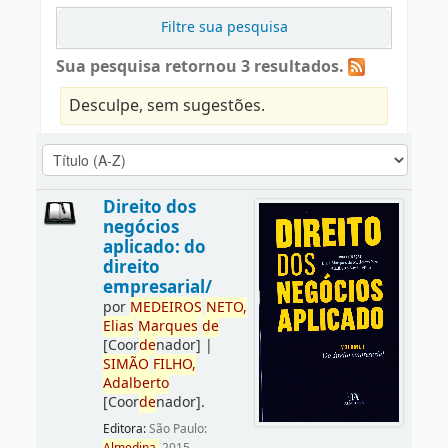
Filtre sua pesquisa
Sua pesquisa retornou 3 resultados.
Desculpe, sem sugestões.
Direito dos
negócios
aplicado: do
direito
empresarial/
por
ME
DE
IROS
NETO,
Elias
Marques
de
[Coor
de
nador]
|
SIMÃO
FILHO,
Adalberto
[Coor
de
nador]
.
Editora:
São Paulo: