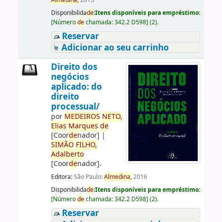
Almedina,
2015
Disponibilida
de
:
Itens disponíveis para empréstimo:
[
Número
de
chamada:
342.2 D598
]
(2).
Reservar
Adicionar ao seu carrinho
Direito dos
negócios
aplicado: do
direito
processual/
por
ME
DE
IROS
NETO,
Elias
Marques
de
[Coor
de
nador]
|
SIMÃO
FILHO,
Adalberto
[Coor
de
nador]
.
Editora:
São Paulo:
Almedina,
2016
Disponibilida
de
:
Itens disponíveis para empréstimo:
[
Número
de
chamada:
342.2 D598
]
(2).
Reservar