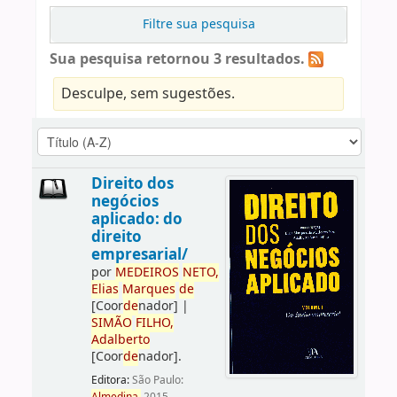
Filtre sua pesquisa
Sua pesquisa retornou 3 resultados.
Desculpe, sem sugestões.
Direito dos
negócios
aplicado: do
direito
empresarial/
por
ME
DE
IROS
NETO,
Elias
Marques
de
[Coor
de
nador]
|
SIMÃO
FILHO,
Adalberto
[Coor
de
nador]
.
Editora:
São Paulo: