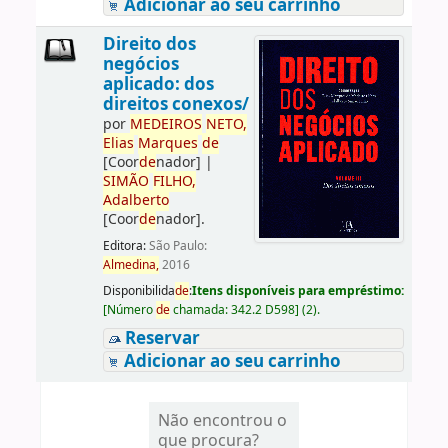
Adicionar ao seu carrinho
Direito dos
negócios
aplicado: dos
direitos conexos/
por
ME
DE
IROS
NETO,
Elias
Marques
de
[Coor
de
nador]
|
SIMÃO
FILHO,
Adalberto
[Coor
de
nador]
.
Editora:
São Paulo:
Almedina,
2016
Disponibilida
de
:
Itens disponíveis para empréstimo:
[
Número
de
chamada:
342.2 D598
]
(2).
Reservar
Adicionar ao seu carrinho
Não encontrou o
que procura?