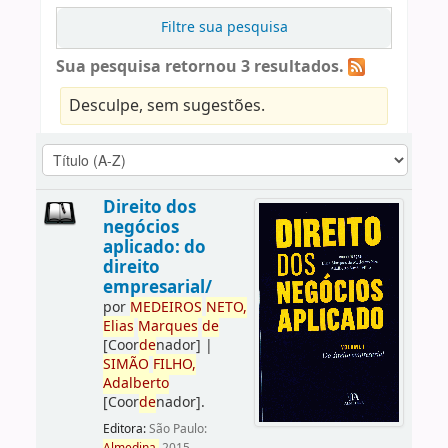
Filtre sua pesquisa
Sua pesquisa retornou 3 resultados.
Desculpe, sem sugestões.
Direito dos
negócios
aplicado: do
direito
empresarial/
por
ME
DE
IROS
NETO,
Elias
Marques
de
[Coor
de
nador]
|
SIMÃO
FILHO,
Adalberto
[Coor
de
nador]
.
Editora:
São Paulo: