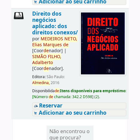
Adicionar ao seu carrinho
Direito dos
negócios
aplicado: dos
direitos conexos/
por
ME
DE
IROS
NETO,
Elias
Marques
de
[Coor
de
nador]
|
SIMÃO
FILHO,
Adalberto
[Coor
de
nador]
.
Editora:
São Paulo:
Almedina,
2016
Disponibilida
de
:
Itens disponíveis para empréstimo:
[
Número
de
chamada:
342.2 D598
]
(2).
Reservar
Adicionar ao seu carrinho
Não encontrou o
que procura?