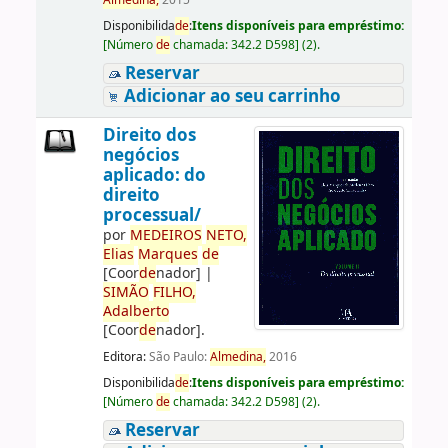
Almedina,
2015
Disponibilida
de
:
Itens disponíveis para empréstimo:
[
Número
de
chamada:
342.2 D598
]
(2).
Reservar
Adicionar ao seu carrinho
Direito dos
negócios
aplicado: do
direito
processual/
por
ME
DE
IROS
NETO,
Elias
Marques
de
[Coor
de
nador]
|
SIMÃO
FILHO,
Adalberto
[Coor
de
nador]
.
Editora:
São Paulo:
Almedina,
2016
Disponibilida
de
:
Itens disponíveis para empréstimo:
[
Número
de
chamada:
342.2 D598
]
(2).
Reservar