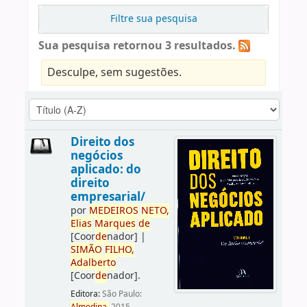
Filtre sua pesquisa
Sua pesquisa retornou 3 resultados.
Desculpe, sem sugestões.
Direito dos
negócios
aplicado: do
direito
empresarial/
por
ME
DE
IROS
NETO,
Elias
Marques
de
[Coor
de
nador]
|
SIMÃO
FILHO,
Adalberto
[Coor
de
nador]
.
Editora:
São Paulo: