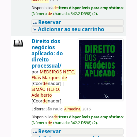
Almedina,
2015
Disponibilida
de
:
Itens disponíveis para empréstimo:
[
Número
de
chamada:
342.2 D598
]
(2).
Reservar
Adicionar ao seu carrinho
Direito dos
negócios
aplicado: do
direito
processual/
por
ME
DE
IROS
NETO,
Elias
Marques
de
[Coor
de
nador]
|
SIMÃO
FILHO,
Adalberto
[Coor
de
nador]
.
Editora:
São Paulo:
Almedina,
2016
Disponibilida
de
:
Itens disponíveis para empréstimo:
[
Número
de
chamada:
342.2 D598
]
(2).
Reservar