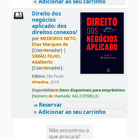
Adicionar ao seu carrinho
Direito dos
negócios
aplicado: dos
direitos conexos/
por
ME
DE
IROS
NETO,
Elias
Marques
de
[Coor
de
nador]
|
SIMÃO
FILHO,
Adalberto
[Coor
de
nador]
.
Editora:
São Paulo:
Almedina,
2016
Disponibilida
de
:
Itens disponíveis para empréstimo:
[
Número
de
chamada:
342.2 D598
]
(2).
Reservar
Adicionar ao seu carrinho
Não encontrou o
que procura?