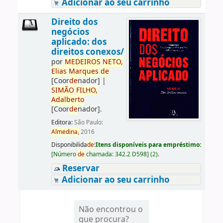
Adicionar ao seu carrinho
Direito dos
negócios
aplicado: dos
direitos conexos/
por
ME
DE
IROS
NETO,
Elias
Marques
de
[Coor
de
nador]
|
SIMÃO
FILHO,
Adalberto
[Coor
de
nador]
.
Editora:
São Paulo:
Almedina,
2016
Disponibilida
de
:
Itens disponíveis para empréstimo:
[
Número
de
chamada:
342.2 D598
]
(2).
Reservar
Adicionar ao seu carrinho
Não encontrou o
que procura?