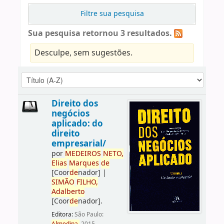
Filtre sua pesquisa
Sua pesquisa retornou 3 resultados.
Desculpe, sem sugestões.
Direito dos
negócios
aplicado: do
direito
empresarial/
por
ME
DE
IROS
NETO,
Elias
Marques
de
[Coor
de
nador]
|
SIMÃO
FILHO,
Adalberto
[Coor
de
nador]
.
Editora:
São Paulo: