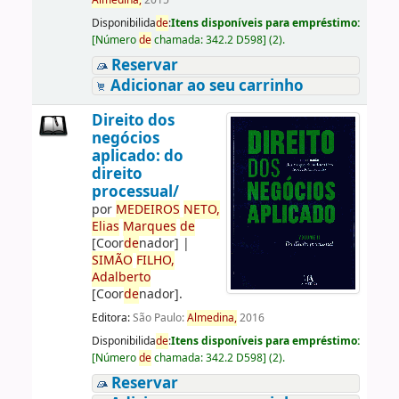
Almedina,
2015
Disponibilida
de
:
Itens disponíveis para empréstimo:
[
Número
de
chamada:
342.2 D598
]
(2).
Reservar
Adicionar ao seu carrinho
Direito dos
negócios
aplicado: do
direito
processual/
por
ME
DE
IROS
NETO,
Elias
Marques
de
[Coor
de
nador]
|
SIMÃO
FILHO,
Adalberto
[Coor
de
nador]
.
Editora:
São Paulo:
Almedina,
2016
Disponibilida
de
:
Itens disponíveis para empréstimo:
[
Número
de
chamada:
342.2 D598
]
(2).
Reservar