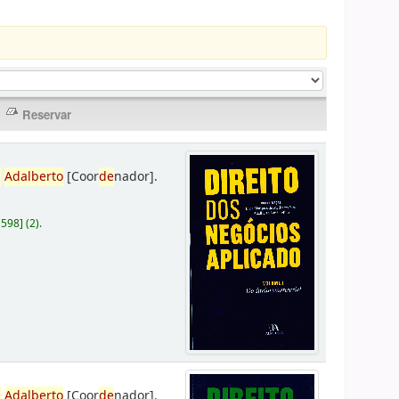
,
Adalberto
[Coor
de
nador]
.
D598
]
(2).
,
Adalberto
[Coor
de
nador]
.