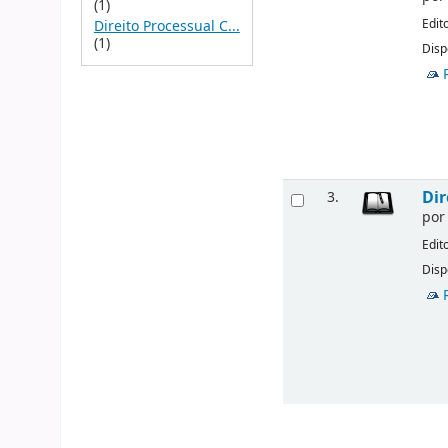
(1)
Edit
Direito Processual C...
(1)
Disp
Dir
3.
po
Edit
Disp