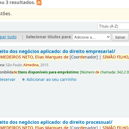
u 3 resultados.
tões.
par tudo
|
Selecionar títulos para:
eito dos negócios aplicado: do direito empresarial/
r
ME
DE
IROS
NETO,
Elias
Marques
de
[Coor
de
nador]
|
SIMÃO
FILHO
ora:
São Paulo:
Almedina,
2015
onibilida
de
:
Itens disponíveis para empréstimo:
[
Número
de
chamada:
342.2 
Reservar
Adicionar ao seu carrinho
eito dos negócios aplicado: do direito processual/
r
ME
DE
IROS
NETO,
Elias
Marques
de
[Coor
de
nador]
|
SIMÃO
FILHO