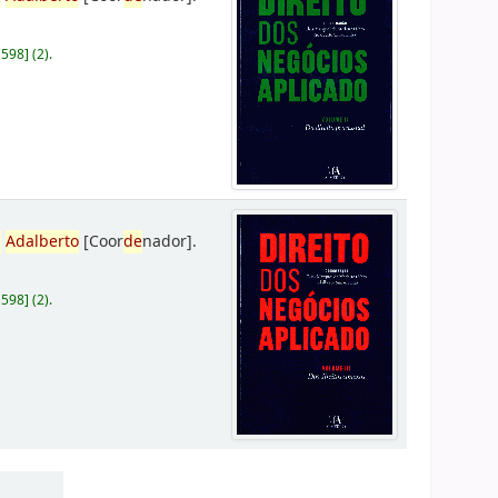
D598
]
(2).
,
Adalberto
[Coor
de
nador]
.
D598
]
(2).