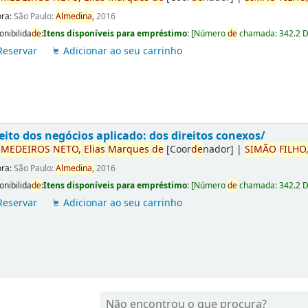
ora:
São Paulo:
Almedina,
2016
onibilida
de
:
Itens disponíveis para empréstimo:
[
Número
de
chamada:
342.2 
Reservar
Adicionar ao seu carrinho
eito dos negócios aplicado: dos direitos conexos/
r
ME
DE
IROS
NETO,
Elias
Marques
de
[Coor
de
nador]
|
SIMÃO
FILHO
ora:
São Paulo:
Almedina,
2016
onibilida
de
:
Itens disponíveis para empréstimo:
[
Número
de
chamada:
342.2 
Reservar
Adicionar ao seu carrinho
Não encontrou o que procura?