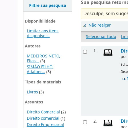
Sua pesquisa retorno
Filtre sua pesquisa
Desculpe, sem suges
Disponibilidade
Não realçar
Limitar aos itens
disponíveis.
Selecionar tudo
Lim
Autores
Dir
1.
MEDEIROS NETO,
po
Elias...
(3)
Edit
SIMÃO FILHO,
Adalber...
(3)
Disp
Tipos de materiais
Livros
(3)
Assuntos
Direito Comercial
(2)
Direito comercial
(1)
Dir
2.
Direito Empresarial
po