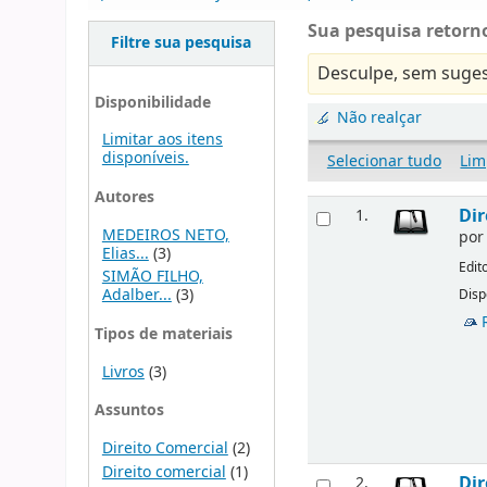
Sua pesquisa retorno
Filtre sua pesquisa
Desculpe, sem suges
Disponibilidade
Não realçar
Limitar aos itens
disponíveis.
Selecionar tudo
Lim
Autores
Dir
1.
MEDEIROS NETO,
po
Elias...
(3)
Edit
SIMÃO FILHO,
Adalber...
(3)
Disp
Tipos de materiais
Livros
(3)
Assuntos
Direito Comercial
(2)
Direito comercial
(1)
Dir
2.