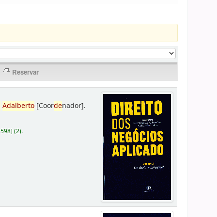
,
Adalberto
[Coor
de
nador]
.
D598
]
(2).