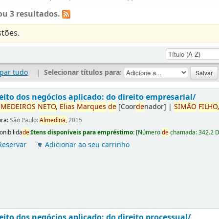
u 3 resultados.
tões.
par tudo
|
Selecionar títulos para:
eito dos negócios aplicado: do direito empresarial/
r
ME
DE
IROS
NETO,
Elias
Marques
de
[Coor
de
nador]
|
SIMÃO
FILHO
ora:
São Paulo:
Almedina,
2015
onibilida
de
:
Itens disponíveis para empréstimo:
[
Número
de
chamada:
342.2 
Reservar
Adicionar ao seu carrinho
eito dos negócios aplicado: do direito processual/