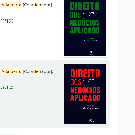
,
Adalberto
[Coor
de
nador]
.
D598
]
(2).
,
Adalberto
[Coor
de
nador]
.
D598
]
(2).