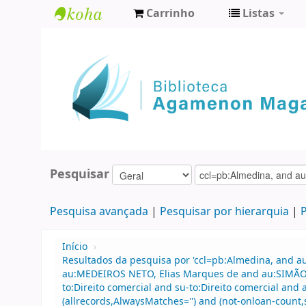
Carrinho
Listas
Biblioteca
Agamenon
Magalhães
Pesquisar
Pesquisa avançada
Pesquisar por hierarquia
P
Início
›
Resultados da pesquisa por 'ccl=pb:Almedina, and a
au:MEDEIROS NETO, Elias Marques de and au:SIMÃO FI
to:Direito comercial and su-to:Direito comercial and
(allrecords,AlwaysMatches='') and (not-onloan-count,s