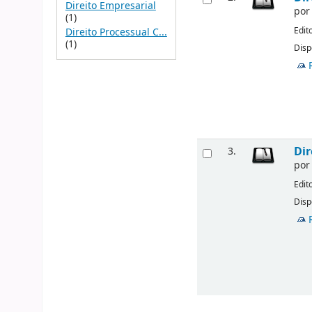
Direito Empresarial
po
(1)
Edit
Direito Processual C...
(1)
Disp
Dir
3.
po
Edit
Disp