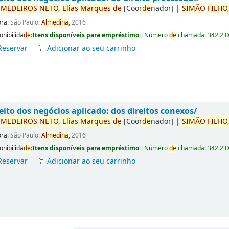
r
ME
DE
IROS
NETO,
Elias
Marques
de
[Coor
de
nador]
|
SIMÃO
FILHO
ora:
São Paulo:
Almedina,
2016
onibilida
de
:
Itens disponíveis para empréstimo:
[
Número
de
chamada:
342.2 
Reservar
Adicionar ao seu carrinho
eito dos negócios aplicado: dos direitos conexos/
r
ME
DE
IROS
NETO,
Elias
Marques
de
[Coor
de
nador]
|
SIMÃO
FILHO
ora:
São Paulo:
Almedina,
2016
onibilida
de
:
Itens disponíveis para empréstimo:
[
Número
de
chamada:
342.2 
Reservar
Adicionar ao seu carrinho