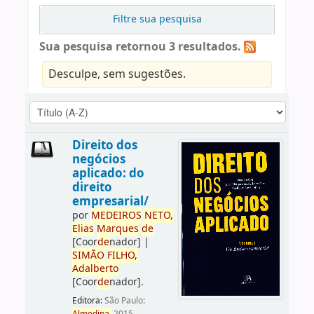
Filtre sua pesquisa
Sua pesquisa retornou 3 resultados.
Desculpe, sem sugestões.
Direito dos
negócios
aplicado: do
direito
empresarial/
por
ME
DE
IROS
NETO,
Elias
Marques
de
[Coor
de
nador]
|
SIMÃO
FILHO,
Adalberto
[Coor
de
nador]
.
Editora:
São Paulo: