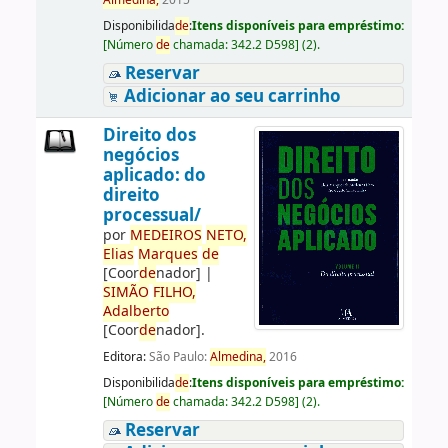
Almedina,
2015
Disponibilida
de
:
Itens disponíveis para empréstimo:
[
Número
de
chamada:
342.2 D598
]
(2).
Reservar
Adicionar ao seu carrinho
Direito dos
negócios
aplicado: do
direito
processual/
por
ME
DE
IROS
NETO,
Elias
Marques
de
[Coor
de
nador]
|
SIMÃO
FILHO,
Adalberto
[Coor
de
nador]
.
Editora:
São Paulo:
Almedina,
2016
Disponibilida
de
:
Itens disponíveis para empréstimo:
[
Número
de
chamada:
342.2 D598
]
(2).
Reservar