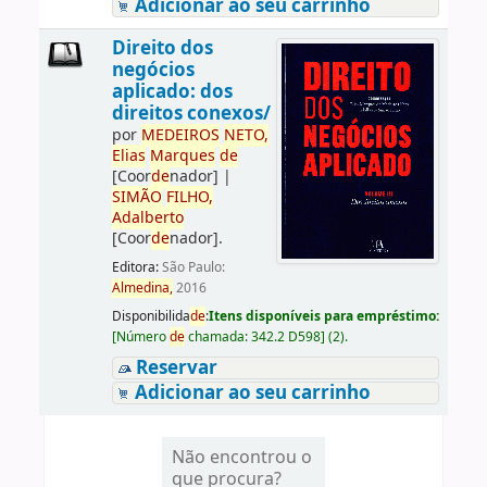
Adicionar ao seu carrinho
Direito dos
negócios
aplicado: dos
direitos conexos/
por
ME
DE
IROS
NETO,
Elias
Marques
de
[Coor
de
nador]
|
SIMÃO
FILHO,
Adalberto
[Coor
de
nador]
.
Editora:
São Paulo:
Almedina,
2016
Disponibilida
de
:
Itens disponíveis para empréstimo:
[
Número
de
chamada:
342.2 D598
]
(2).
Reservar
Adicionar ao seu carrinho
Não encontrou o
que procura?